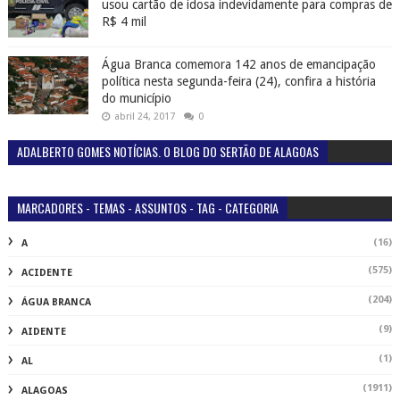
usou cartão de idosa indevidamente para compras de
R$ 4 mil
Água Branca comemora 142 anos de emancipação
política nesta segunda-feira (24), confira a história
do município
abril 24, 2017
0
ADALBERTO GOMES NOTÍCIAS. O BLOG DO SERTÃO DE ALAGOAS
MARCADORES - TEMAS - ASSUNTOS - TAG - CATEGORIA
(16)
A
(575)
ACIDENTE
(204)
ÁGUA BRANCA
(9)
AIDENTE
(1)
AL
(1911)
ALAGOAS