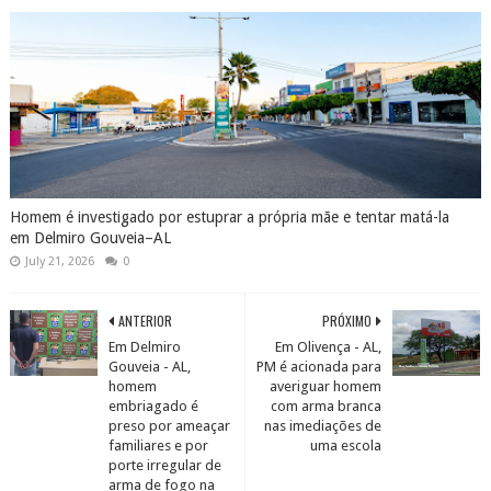
Homem é investigado por estuprar a própria mãe e tentar matá-la
em Delmiro Gouveia–AL
July 21, 2026
0
ANTERIOR
PRÓXIMO
Em Delmiro
Em Olivença - AL,
Gouveia - AL,
PM é acionada para
homem
averiguar homem
embriagado é
com arma branca
preso por ameaçar
nas imediações de
familiares e por
uma escola
porte irregular de
arma de fogo na