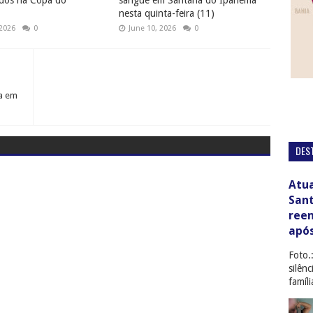
dos na Copa do
sangue em Santana do Ipanema
nesta quinta-feira (11)
 2026
0
June 10, 2026
0
ga em
DES
Atua
San
ree
apó
Foto.
silên
famíl