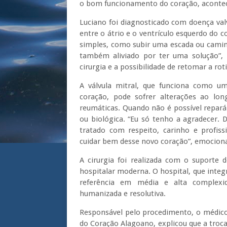
o bom funcionamento do coração, aconte
Luciano foi diagnosticado com doença va
entre o átrio e o ventrículo esquerdo do c
simples, como subir uma escada ou caminh
também aliviado por ter uma solução”,
cirurgia e a possibilidade de retomar a ro
A válvula mitral, que funciona como 
coração, pode sofrer alterações ao lon
reumáticas. Quando não é possível repará-
ou biológica. “Eu só tenho a agradecer. 
tratado com respeito, carinho e profi
cuidar bem desse novo coração”, emociona
A cirurgia foi realizada com o suporte 
hospitalar moderna. O hospital, que integr
referência em média e alta complexid
humanizada e resolutiva.
Responsável pelo procedimento, o médico P
do Coração Alagoano, explicou que a troca