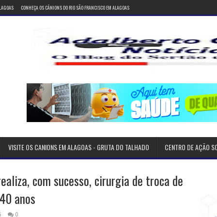
ALAGOAS
CONHEÇA OS CÂNIONS DO RIO SÃO FRANCISCO EM ALAGOAS
VISITE OS CANIONS EM ALAGOAS - GRUTA DO TALHADO
CENTRO DE AÇÃO S
ealiza, com sucesso, cirurgia de troca de
 40 anos
5
0