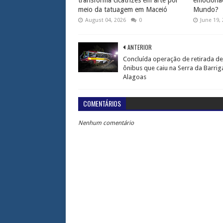
transforma cicatrizes em arte por
emociona
meio da tatuagem em Maceió
Mundo?
August 04, 2026
0
June 19,
ANTERIOR
Concluída operação de retirada de
ônibus que caiu na Serra da Barri
Alagoas
COMENTÁRIOS
Nenhum comentário