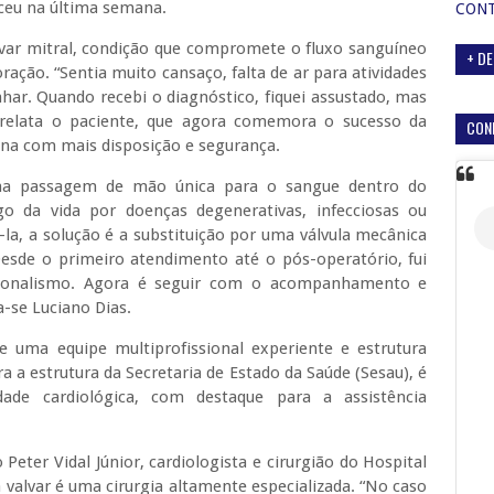
ceu na última semana.
CON
lvar mitral, condição que compromete o fluxo sanguíneo
+ DE
oração. “Sentia muito cansaço, falta de ar para atividades
ar. Quando recebi o diagnóstico, fiquei assustado, mas
 relata o paciente, que agora comemora o sucesso da
CON
tina com mais disposição e segurança.
uma passagem de mão única para o sangue dentro do
go da vida por doenças degenerativas, infecciosas ou
la, a solução é a substituição por uma válvula mecânica
Desde o primeiro atendimento até o pós-operatório, fui
ssionalismo. Agora é seguir com o acompanhamento e
-se Luciano Dias.
de uma equipe multiprofissional experiente e estrutura
a a estrutura da Secretaria de Estado da Saúde (Sesau), é
ade cardiológica, com destaque para a assistência
eter Vidal Júnior, cardiologista e cirurgião do Hospital
 valvar é uma cirurgia altamente especializada. “No caso