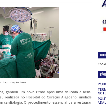
COOK
Cooki
PÁG
o.: Reprodução Sesau
Página
TERM
anos, ganhou um novo ritmo após uma delicada e bem-
NOTI
ral, realizada no Hospital do Coração Alagoano, unidade
POLÍ
m cardiologia. O procedimento, essencial para restaurar
ADAL