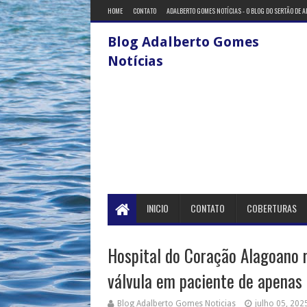
HOME
CONTATO
ADALBERTO GOMES NOTÍCIAS - O BLOG DO SERTÃO DE 
Blog Adalberto Gomes
Notícias
INICIO
CONTATO
COBERTURAS
Hospital do Coração Alagoano r
válvula em paciente de apenas
Blog Adalberto Gomes Noticias
julho 05, 202