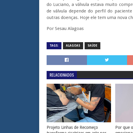
do Luciano, a válvula estava muito compr
de válvula depende do perfil do paciente
outras doenças. Hoje ele tem uma nova chan
Por Sesau Alagoas
TAGS:
ALAGOAS
SAÚDE
RELACIONADOS
Projeto Linhas de Recomeço
Por que os