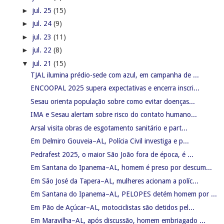
►
jul. 25
(15)
►
jul. 24
(9)
►
jul. 23
(11)
►
jul. 22
(8)
▼
jul. 21
(15)
TJAL ilumina prédio-sede com azul, em campanha de ...
ENCOOPAL 2025 supera expectativas e encerra inscri...
Sesau orienta população sobre como evitar doenças...
IMA e Sesau alertam sobre risco do contato humano...
Arsal visita obras de esgotamento sanitário e part...
Em Delmiro Gouveia–AL, Polícia Civil investiga e p...
Pedrafest 2025, o maior São João fora de época, é ...
Em Santana do Ipanema–AL, homem é preso por descum...
Em São José da Tapera–AL, mulheres acionam a políc...
Em Santana do Ipanema–AL, PELOPES detém homem por ...
Em Pão de Açúcar–AL, motociclistas são detidos pel...
Em Maravilha–AL, após discussão, homem embriagado ...