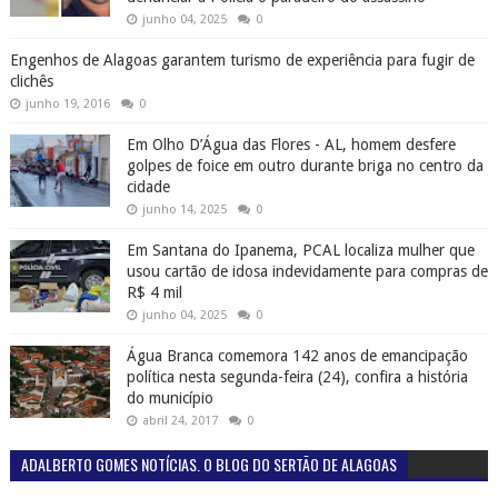
junho 04, 2025
0
Engenhos de Alagoas garantem turismo de experiência para fugir de
clichês
junho 19, 2016
0
Em Olho D’Água das Flores - AL, homem desfere
golpes de foice em outro durante briga no centro da
cidade
junho 14, 2025
0
Em Santana do Ipanema, PCAL localiza mulher que
usou cartão de idosa indevidamente para compras de
R$ 4 mil
junho 04, 2025
0
Água Branca comemora 142 anos de emancipação
política nesta segunda-feira (24), confira a história
do município
abril 24, 2017
0
ADALBERTO GOMES NOTÍCIAS. O BLOG DO SERTÃO DE ALAGOAS