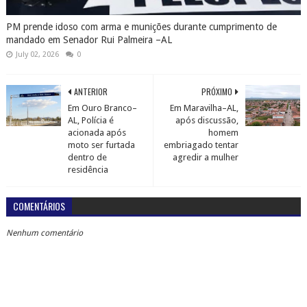
PM prende idoso com arma e munições durante cumprimento de
mandado em Senador Rui Palmeira –AL
July 02, 2026
0
ANTERIOR
PRÓXIMO
Em Ouro Branco–
Em Maravilha–AL,
AL, Polícia é
após discussão,
acionada após
homem
moto ser furtada
embriagado tentar
dentro de
agredir a mulher
residência
COMENTÁRIOS
Nenhum comentário