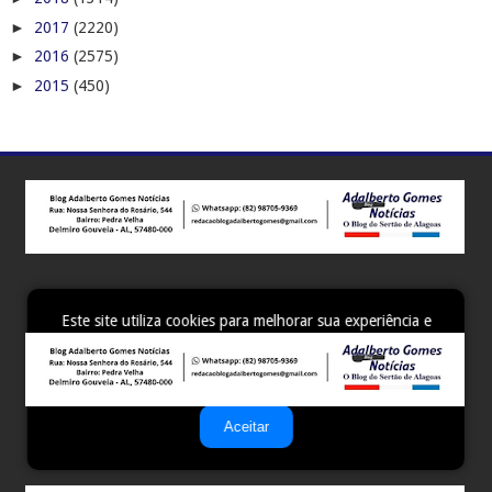
►
2017
(2220)
►
2016
(2575)
►
2015
(450)
Este site utiliza cookies para melhorar sua experiência e
fornecer serviços personalizados. Ao continuar a navegar,
você concorda com o uso de cookies. Para mais
informações, leia nossa
Política de Privacidade
.
Aceitar