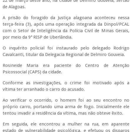
22 de março deste ano, na cidade de Delmiro Gouveia, Sertão
de Alagoas.
A prisão do foragido da Justiça alagoana aconteceu nessa
terça-feira (3), após uma operação integrada da Dinpol/PCAL
com o Setor de Inteligência da Polícia Civil de Minas Gerais,
por meio da 9ª RISP de Uberlândia.
O inquérito policial foi instaurado pelo delegado Rodrigo
Cavalcanti, titular da Delegacia Regional de Delmiro Gouveia.
Rosineide Maria era paciente do Centro de Atenção
Psicossocial (CAPS) da cidade.
Conforme as investigações, o crime foi motivado após a
vítima ter arranhado o carro do acusado.
Ao verificar o ocorrido, o homem foi ao seu encontro no
próprio carro, portando uma arma de fogo. Inicialmente ele
tentou invadir a residência da vítima, mas não obteve êxito.
Em seguida, ele encontrou a mulher na rua, em aparente
estado de vulnerabilidade psicológica, e efetuou os disparos