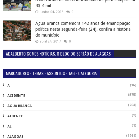
R$ 4 mil
junho 04, 2025
0
Água Branca comemora 142 anos de emancipação
política nesta segunda-feira (24), confira a história
do município
abril 24, 2017
0
ADALBERTO GOMES NOTÍCIAS. O BLOG DO SERTÃO DE ALAGOAS
MARCADORES - TEMAS - ASSUNTOS - TAG - CATEGORIA
(16)
A
(575)
ACIDENTE
(204)
ÁGUA BRANCA
(9)
AIDENTE
(1)
AL
(1911)
ALAGOAS