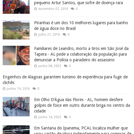
pequeno Artur Santos, que sofre de doença rara
dezembro 07, 2016
0
Piranhas é um dos 10 melhores lugares para banho
de água doce no Brasil
julho 21, 2016
0
Familiares de Leandro, morto a tiros em São José da
Tapera - AL pede a colaboração da população para
denunciar a Polícia o paradeiro do assassino
junho 04, 2025
0
Engenhos de Alagoas garantem turismo de experiência para fugir de
clichês
junho 19, 2016
0
Em Olho D’Água das Flores - AL, homem desfere
golpes de foice em outro durante briga no centro da
cidade
junho 14, 2025
0
Em Santana do Ipanema, PCAL localiza mulher que
usou cartão de idosa indevidamente para compras de