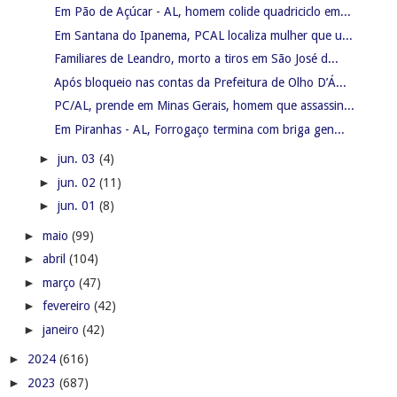
Em Pão de Açúcar - AL, homem colide quadriciclo em...
Em Santana do Ipanema, PCAL localiza mulher que u...
Familiares de Leandro, morto a tiros em São José d...
Após bloqueio nas contas da Prefeitura de Olho D’Á...
PC/AL, prende em Minas Gerais, homem que assassin...
Em Piranhas - AL, Forrogaço termina com briga gen...
►
jun. 03
(4)
►
jun. 02
(11)
►
jun. 01
(8)
►
maio
(99)
►
abril
(104)
►
março
(47)
►
fevereiro
(42)
►
janeiro
(42)
►
2024
(616)
►
2023
(687)