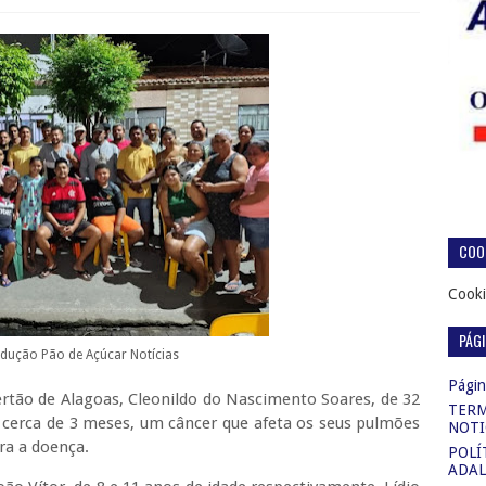
COOK
Cooki
PÁG
odução Pão de Açúcar Notícias
Página
rtão de Alagoas, Cleonildo do Nascimento Soares, de 32
TERM
 cerca de 3 meses, um câncer que afeta os seus pulmões
NOTI
tra a doença.
POLÍ
ADAL