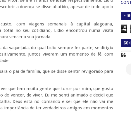
 João Vítor, de 8 e 11 anos de idade respectivamente, Lídio
CON
scobrir a doença se disse abatido, apesar de todo apoio
+ DE
custo, com viagens semanais à capital alagoana,
4
total no seu cotidiano, Lídio encontrou numa visita
para vencer a sua jornada.
CON
da vaquejada, do qual Lídio sempre fez parte, se dirigiu
positivamente. Juntos viveram um momento de fé, com
edade.
a o pai de família, que se disse sentir revigorado para
z ver que tem muita gente que torce por mim, que gosta
 de vencer, de viver. Eu me senti animado e decidi que
talha. Deus está no comando e sei que ele não vai me
do a importância de ter verdadeiros amigos em momentos