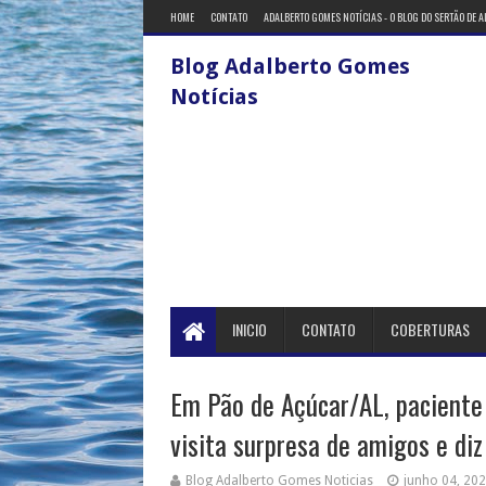
HOME
CONTATO
ADALBERTO GOMES NOTÍCIAS - O BLOG DO SERTÃO DE 
Blog Adalberto Gomes
Notícias
INICIO
CONTATO
COBERTURAS
Em Pão de Açúcar/AL, paciente
visita surpresa de amigos e di
Blog Adalberto Gomes Noticias
junho 04, 20