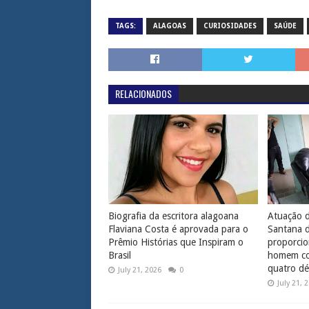
TAGS:
ALAGOAS
CURIOSIDADES
SAÚDE
RELACIONADOS
Biografia da escritora alagoana
Atuação d
Flaviana Costa é aprovada para o
Santana 
Prêmio Histórias que Inspiram o
proporcio
Brasil
homem com
quatro dé
July 21, 2026
0
July 21, 