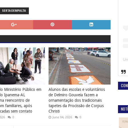
SERTAOEMPALTA
CON
o Ministério Público em
Alunos das escolas e voluntários
do Ipanema-AL
de Delmiro Gouveia fazem a
na reencontro de
ornamentação dos tradicionais
 familiares, após
tapetes da Procissão de Corpus
NOTÍ
cadas sem contato
Christi
2026
0
June 04, 2026
0