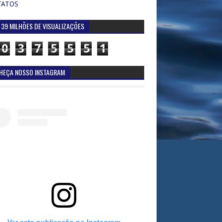
TATOS
 39 MILHÕES DE VISUALIZAÇÕES
0
3
7
5
5
5
1
HEÇA NOSSO INSTAGRAM
Ver esta publicação no Instagram