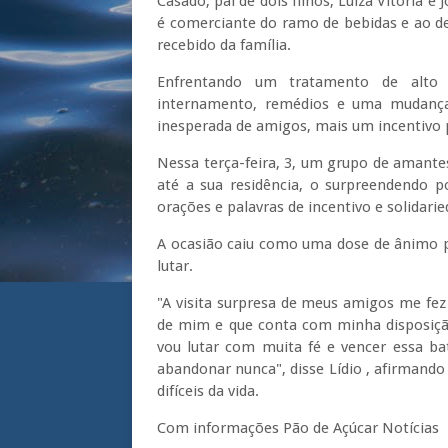
Casado, pai de dois filhos, Luíza Vitória e
é comerciante do ramo de bebidas e ao de
recebido da família.
Enfrentando um tratamento de alto 
internamento, remédios e uma mudança 
inesperada de amigos, mais um incentivo 
Nessa terça-feira, 3, um grupo de amantes 
até a sua residência, o surpreendendo 
orações e palavras de incentivo e solidari
A ocasião caiu como uma dose de ânimo par
lutar.
"A visita surpresa de meus amigos me fe
de mim e que conta com minha disposição
vou lutar com muita fé e vencer essa ba
abandonar nunca", disse Lídio , afirman
difíceis da vida.
Com informações Pão de Açúcar Notícias