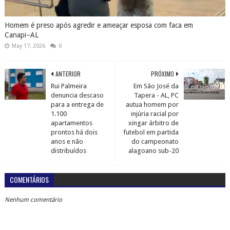
Homem é preso após agredir e ameaçar esposa com faca em
Canapi–AL
May 17, 2026
0
ANTERIOR
PRÓXIMO
Rui Palmeira
Em São José da
denuncia descaso
Tapera - AL, PC
para a entrega de
autua homem por
1.100
injúria racial por
apartamentos
xingar árbitro de
prontos há dois
futebol em partida
anos e não
do campeonato
distribuídos
alagoano sub-20
COMENTÁRIOS
Nenhum comentário