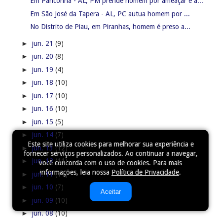
Em Pariconha - AL, PM prende homem por ameaçar e a...
Em São José da Tapera - AL, PC autua homem por ...
No Distrito de Piau, em Piranhas, homem é preso a...
►
jun. 21
(9)
►
jun. 20
(8)
►
jun. 19
(4)
►
jun. 18
(10)
►
jun. 17
(10)
►
jun. 16
(10)
►
jun. 15
(5)
►
jun. 14
(7)
Este site utiliza cookies para melhorar sua experiência e
►
jun. 13
(12)
fornecer serviços personalizados. Ao continuar a navegar,
►
jun. 12
(11)
você concorda com o uso de cookies. Para mais
informações, leia nossa
Política de Privacidade
.
►
jun. 11
(11)
►
jun. 10
(7)
Aceitar
►
jun. 09
(10)
►
jun. 08
(10)