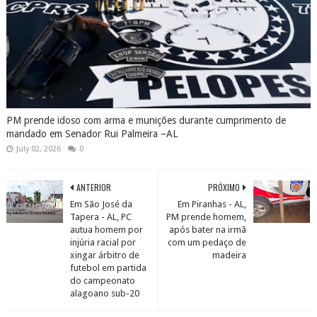
PM prende idoso com arma e munições durante cumprimento de
mandado em Senador Rui Palmeira –AL
July 02, 2026
0
ANTERIOR
PRÓXIMO
Em São José da
Em Piranhas - AL,
Tapera - AL, PC
PM prende homem,
autua homem por
após bater na irmã
injúria racial por
com um pedaço de
xingar árbitro de
madeira
futebol em partida
do campeonato
alagoano sub-20