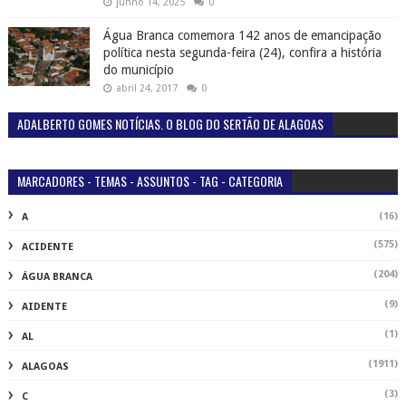
junho 14, 2025
0
Água Branca comemora 142 anos de emancipação
política nesta segunda-feira (24), confira a história
do município
abril 24, 2017
0
ADALBERTO GOMES NOTÍCIAS. O BLOG DO SERTÃO DE ALAGOAS
MARCADORES - TEMAS - ASSUNTOS - TAG - CATEGORIA
(16)
A
(575)
ACIDENTE
(204)
ÁGUA BRANCA
(9)
AIDENTE
(1)
AL
(1911)
ALAGOAS
(3)
C