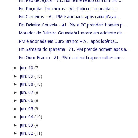
Em Pão de Açúcar - AL, homem é ferido com um tiro ...
Em Poço das Trincheiras – AL, Polícia é acionada a...
Em Carneiros – AL, PM é acionada após caixa d'águ...
Em Delmiro Gouveia – AL, PM e PC prendem homem p...
Morador de Delmiro Gouveia/AL morre em acidente de...
PM é acionada em Ouro Branco – AL, após lotérica...
Em Santana do Ipanema - AL, PM prende homem após a...
Em Ouro Branco - AL, PM é acionada após mulher am...
►
jun. 10
(7)
►
jun. 09
(10)
►
jun. 08
(10)
►
jun. 07
(8)
►
jun. 06
(8)
►
jun. 05
(9)
►
jun. 04
(10)
►
jun. 03
(4)
►
jun. 02
(11)