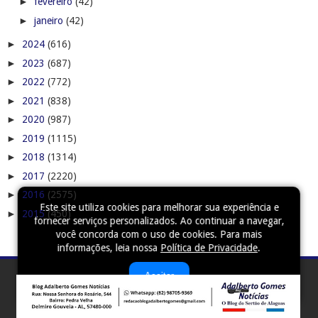
►
fevereiro
(42)
►
janeiro
(42)
►
2024
(616)
►
2023
(687)
►
2022
(772)
►
2021
(838)
►
2020
(987)
►
2019
(1115)
►
2018
(1314)
►
2017
(2220)
►
2016
(2575)
Este site utiliza cookies para melhorar sua experiência e
►
2015
(450)
fornecer serviços personalizados. Ao continuar a navegar,
você concorda com o uso de cookies. Para mais
informações, leia nossa
Política de Privacidade
.
Aceitar