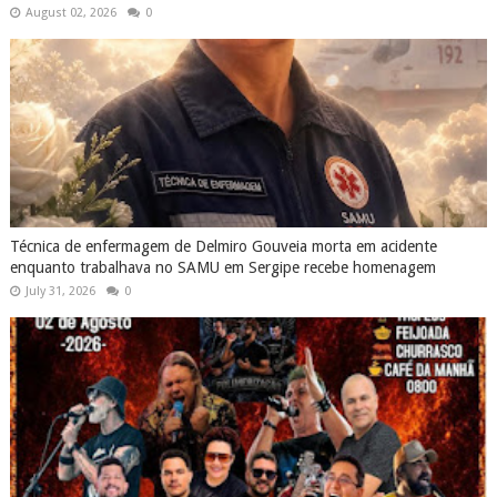
August 02, 2026
0
Técnica de enfermagem de Delmiro Gouveia morta em acidente
enquanto trabalhava no SAMU em Sergipe recebe homenagem
July 31, 2026
0