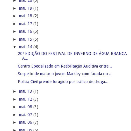
►
mai. 20
(5)
►
mai. 19
(1)
►
mai. 18
(2)
►
mai. 17
(1)
►
mai. 16
(5)
►
mai. 15
(5)
▼
mai. 14
(4)
20ª EDIÇÃO DO FESTIVAL DE INVERNO DE ÁGUA BRANCA
A...
Centro Epecializado em Reabilitação Auditiva entre...
Suspeito de matar o jovem Markley com facada no ...
Polícia Civil prende foragido por tráfico de droga...
►
mai. 13
(1)
►
mai. 12
(3)
►
mai. 08
(3)
►
mai. 07
(1)
►
mai. 06
(7)
►
mai. 05
(5)