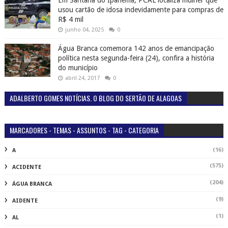
Em Santana do Ipanema, PCAL localiza mulher que
usou cartão de idosa indevidamente para compras de
R$ 4 mil
junho 04, 2025
0
Água Branca comemora 142 anos de emancipação
política nesta segunda-feira (24), confira a história
do município
abril 24, 2017
0
ADALBERTO GOMES NOTÍCIAS. O BLOG DO SERTÃO DE ALAGOAS
MARCADORES - TEMAS - ASSUNTOS - TAG - CATEGORIA
(16)
A
(575)
ACIDENTE
(204)
ÁGUA BRANCA
(9)
AIDENTE
(1)
AL