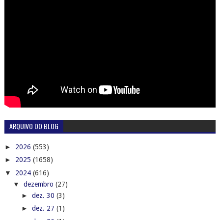
ARQUIVO DO BLOG
►
2026
(553)
►
2025
(1658)
▼
2024
(616)
▼
dezembro
(27)
►
dez. 30
(3)
►
dez. 27
(1)