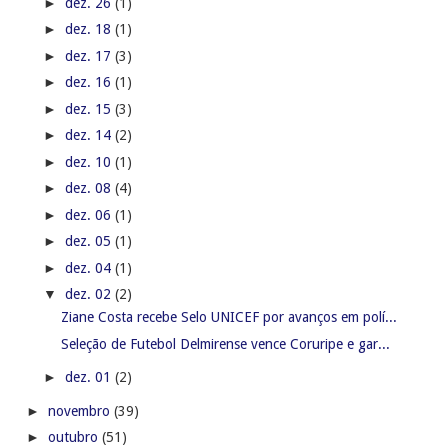
►
dez. 26
(1)
►
dez. 18
(1)
►
dez. 17
(3)
►
dez. 16
(1)
►
dez. 15
(3)
►
dez. 14
(2)
►
dez. 10
(1)
►
dez. 08
(4)
►
dez. 06
(1)
►
dez. 05
(1)
►
dez. 04
(1)
▼
dez. 02
(2)
Ziane Costa recebe Selo UNICEF por avanços em polí...
Seleção de Futebol Delmirense vence Coruripe e gar...
►
dez. 01
(2)
►
novembro
(39)
►
outubro
(51)