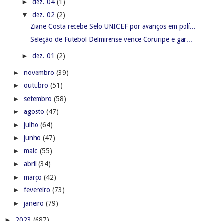
►
dez. 04
(1)
▼
dez. 02
(2)
Ziane Costa recebe Selo UNICEF por avanços em polí...
Seleção de Futebol Delmirense vence Coruripe e gar...
►
dez. 01
(2)
►
novembro
(39)
►
outubro
(51)
►
setembro
(58)
►
agosto
(47)
►
julho
(64)
►
junho
(47)
►
maio
(55)
►
abril
(34)
►
março
(42)
►
fevereiro
(73)
►
janeiro
(79)
►
2023
(687)