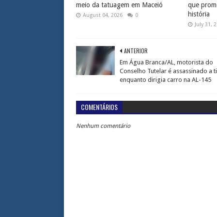
meio da tatuagem em Maceió
que prome
história
August 04, 2026
0
July 31, 
ANTERIOR
Em Água Branca/AL, motorista do
Conselho Tutelar é assassinado a t
enquanto dirigia carro na AL-145
COMENTÁRIOS
Nenhum comentário