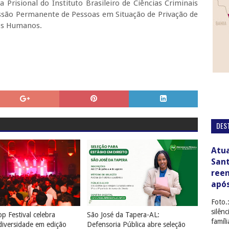
risional do Instituto Brasileiro de Ciências Criminais
são Permanente de Pessoas em Situação de Privação de
tos Humanos.
DES
Atua
San
ree
apó
Foto.
silên
p Festival celebra
São José da Tapera-AL:
famíl
diversidade em edição
Defensoria Pública abre seleção