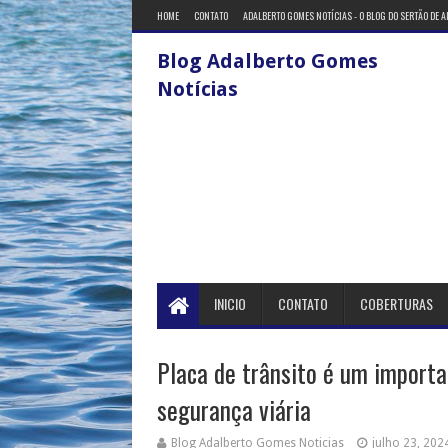
HOME
CONTATO
ADALBERTO GOMES NOTÍCIAS - O BLOG DO SERTÃO DE 
Blog Adalberto Gomes
Notícias
INICIO
CONTATO
COBERTURAS
Placa de trânsito é um import
segurança viária
Blog Adalberto Gomes Noticias
julho 23, 202