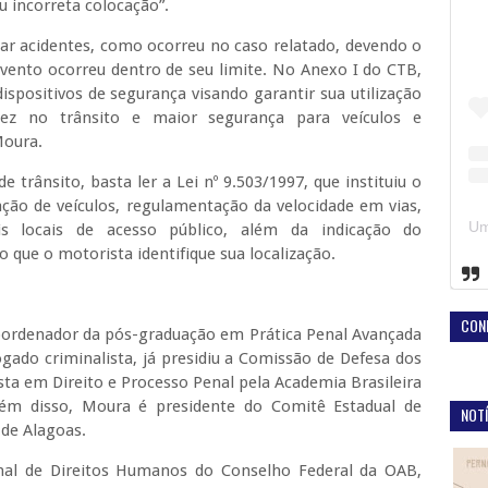
u incorreta colocação”.
sar acidentes, como ocorreu no caso relatado, devendo o
evento ocorreu dentro de seu limite. No Anexo I do CTB,
ispositivos de segurança visando garantir sua utilização
dez no trânsito e maior segurança para veículos e
Moura.
e trânsito, basta ler a Lei nº 9.503/1997, que instituiu o
ação de veículos, regulamentação da velocidade em vias,
s locais de acesso público, além da indicação do
 que o motorista identifique sua localização.
CON
coordenador da pós-graduação em Prática Penal Avançada
gado criminalista, já presidiu a Comissão de Defesa dos
ta em Direito e Processo Penal pela Academia Brasileira
Além disso, Moura é presidente do Comitê Estadual de
NOTÍ
de Alagoas.
 de Direitos Humanos do Conselho Federal da OAB,