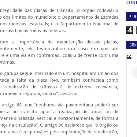
CON
ntegridade das placas de trânsito: o órgão rodoviário
+ DE
ro dos limites do município; o Departamento de Estradas
 em rodovias estaduais; e o Departamento Nacional de
4
onsável pelas rodovias federais.
bre a importância da manutenção dessas placas,
CON
Recentemente, ele testemunhou um caso em que um
vre e uma via em contramão, colidiu de frente com uma
vítimas.
e o garupa segue internado em um hospital em União dos
tatada a falta da placa R4b, também conhecida como
sa sinalização de trânsito é de extrema relevância,
promove a segurança viária”, destaca.
 artigo 88, que “nenhuma via pavimentada poderá ser
berta ao trânsito após a realização de obras ou de
ente sinalizada, vertical e horizontalmente, de forma a
ça na circulação”. O artigo 90 esclarece que “o órgão ou
bre a via é responsável pela implantação da sinalização,