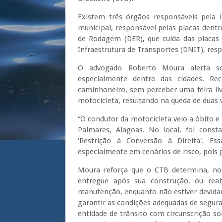
Existem três órgãos responsáveis pela i
municipal, responsável pelas placas dent
de Rodagem (DER), que cuida das placas
Infraestrutura de Transportes (DNIT), resp
O advogado Roberto Moura alerta so
especialmente dentro das cidades. 
caminhoneiro, sem perceber uma feira li
motocicleta, resultando na queda de duas 
“O condutor da motocicleta veio a óbito 
Palmares, Alagoas. No local, foi cons
'Restrição à Conversão à Direita'. Es
especialmente em cenários de risco, pois 
Moura reforça que o CTB determina, no
entregue após sua construção, ou rea
manutenção, enquanto não estiver devidam
garantir as condições adequadas de seguran
entidade de trânsito com circunscrição so