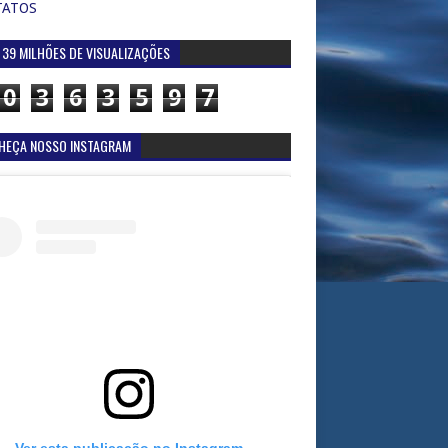
TATOS
 39 MILHÕES DE VISUALIZAÇÕES
0
3
6
3
5
9
7
HEÇA NOSSO INSTAGRAM
Ver esta publicação no Instagram