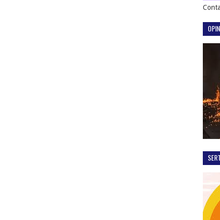
Conta
OPIN
SER