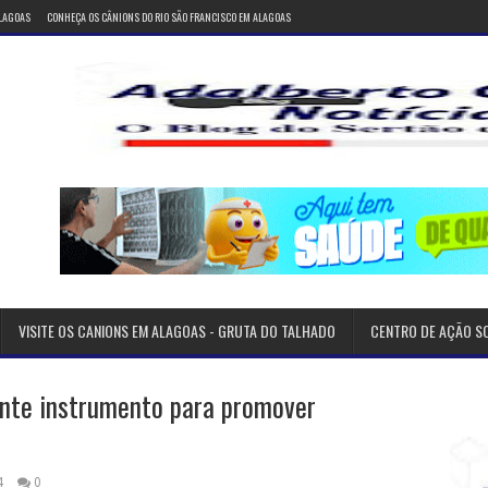
ALAGOAS
CONHEÇA OS CÂNIONS DO RIO SÃO FRANCISCO EM ALAGOAS
VISITE OS CANIONS EM ALAGOAS - GRUTA DO TALHADO
CENTRO DE AÇÃO S
ante instrumento para promover
4
0