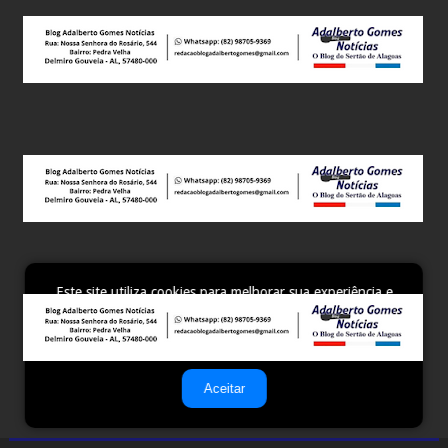
Este site utiliza cookies para melhorar sua experiência e
fornecer serviços personalizados. Ao continuar a navegar,
você concorda com o uso de cookies. Para mais
informações, leia nossa
Política de Privacidade
.
Aceitar