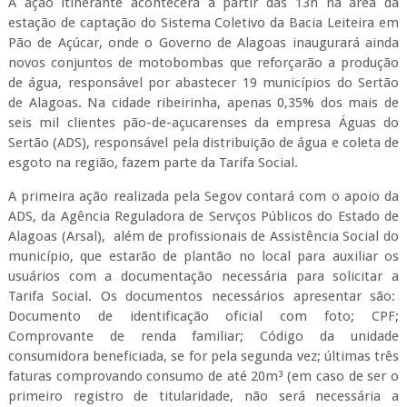
A ação itinerante acontecerá a partir das 13h na área da
estação de captação do Sistema Coletivo da Bacia Leiteira em
Pão de Açúcar, onde o Governo de Alagoas inaugurará ainda
novos conjuntos de motobombas que reforçarão a produção
de água, responsável por abastecer 19 municípios do Sertão
de Alagoas. Na cidade ribeirinha, apenas 0,35% dos mais de
seis mil clientes pão-de-açucarenses da empresa Águas do
Sertão (ADS), responsável pela distribuição de água e coleta de
esgoto na região, fazem parte da Tarifa Social.
A primeira ação realizada pela Segov contará com o apoio da
ADS, da Agência Reguladora de Servços Públicos do Estado de
Alagoas (Arsal), além de profissionais de Assistência Social do
município, que estarão de plantão no local para auxiliar os
usuários com a documentação necessária para solicitar a
Tarifa Social. Os documentos necessários apresentar são:
Documento de identificação oficial com foto; CPF;
Comprovante de renda familiar; Código da unidade
consumidora beneficiada, se for pela segunda vez; últimas três
faturas comprovando consumo de até 20m³ (em caso de ser o
primeiro registro de titularidade, não será necessária a