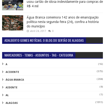
usou cartão de idosa indevidamente para compras de
R$ 4 mil
Água Branca comemora 142 anos de emancipação
política nesta segunda-feira (24), confira a história
do município
abril 24, 2017
0
ADALBERTO GOMES NOTÍCIAS. O BLOG DO SERTÃO DE ALAGOAS
MARCADORES - TEMAS - ASSUNTOS - TAG - CATEGORIA
(16)
A
(575)
ACIDENTE
(204)
ÁGUA BRANCA
(9)
AIDENTE
(1)
AL
(1911)
ALAGOAS