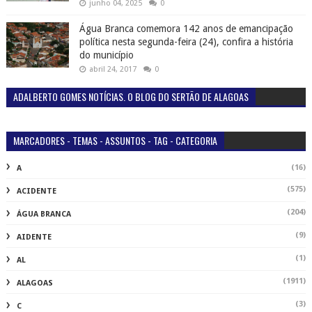
junho 04, 2025
0
Água Branca comemora 142 anos de emancipação
política nesta segunda-feira (24), confira a história
do município
abril 24, 2017
0
ADALBERTO GOMES NOTÍCIAS. O BLOG DO SERTÃO DE ALAGOAS
MARCADORES - TEMAS - ASSUNTOS - TAG - CATEGORIA
(16)
A
(575)
ACIDENTE
(204)
ÁGUA BRANCA
(9)
AIDENTE
(1)
AL
(1911)
ALAGOAS
(3)
C