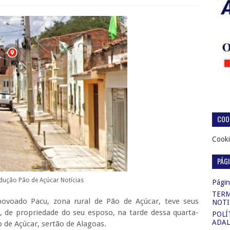
COOK
Cooki
PÁG
odução Pão de Açúcar Notícias
Página
TERM
ovoado Pacu, zona rural de Pão de Açúcar, teve seus
NOTI
, de propriedade do seu esposo, na tarde dessa quarta-
POLÍ
ADAL
o de Açúcar, sertão de Alagoas.