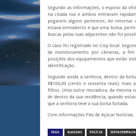
Segundo as informações, o esposo da víti
na citada rua e ambos entraram rapidam
pegarem alguns pertences. Ao retornar a
estava semiaberto e que uma bolsa, perte
buscas pelas ruas adjacentes não foi possí
O caso foi registrado no Cisp local. Segun
de monitoramento por câmeras, a fim d
posições dos equipamentos que estão ins
identificação.
Segundo ainda a senhora, dentro da bols
R$160,00 (cento e sessenta reais) mais
filhos. Uma outra moradora, da mesma rua
de dentro da sua residência, quando est
que a senhora teve a sua bolsa furtada.
Com informações Pão de Açúcar Notícias
TAGS:
ALAGOAS
POLÍCIA
SERTAOEMPALTA