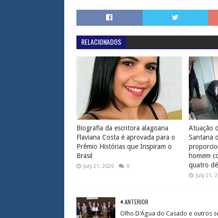
RELACIONADOS
Biografia da escritora alagoana
Atuação d
Flaviana Costa é aprovada para o
Santana 
Prêmio Histórias que Inspiram o
proporcio
Brasil
homem com
quatro dé
July 21, 2026
0
July 21, 
ANTERIOR
Olho D'Água do Casado e outros s