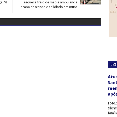
al VI
esquece freio de mão e ambulância
acaba descendo e colidindo em muro
DES
Atua
San
ree
apó
Foto.
silên
famíl