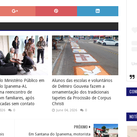
o Ministério Público em
Alunos das escolas e voluntários
do Ipanema-AL
de Delmiro Gouveia fazem a
CON
na reencontro de
ornamentação dos tradicionais
 familiares, após
tapetes da Procissão de Corpus
cadas sem contato
Christi
2026
0
June 04, 2026
0
NOTÍ
PRÓXIMO
eis
Em Santana do Ipanema, motorista