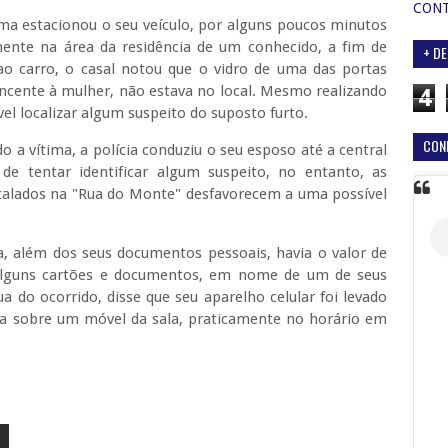
CON
ma estacionou o seu veículo, por alguns poucos minutos
ente na área da residência de um conhecido, a fim de
+ DE
o carro, o casal notou que o vidro de uma das portas
ncente à mulher, não estava no local. Mesmo realizando
4
vel localizar algum suspeito do suposto furto.
CON
do a vítima, a polícia conduziu o seu esposo até a central
e tentar identificar algum suspeito, no entanto, as
talados na "Rua do Monte" desfavorecem a uma possível
a, além dos seus documentos pessoais, havia o valor de
 alguns cartões e documentos, em nome de um de seus
 do ocorrido, disse que seu aparelho celular foi levado
ava sobre um móvel da sala, praticamente no horário em