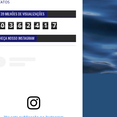
TATOS
 39 MILHÕES DE VISUALIZAÇÕES
0
3
6
2
4
1
7
HEÇA NOSSO INSTAGRAM
Ver esta publicação no Instagram