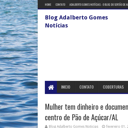
HOME
CONTATO
ADALBERTO GOMES NOTÍCIAS - O BLOG DO SERTÃO DE 
Blog Adalberto Gomes
Notícias
INICIO
CONTATO
COBERTURAS
Mulher tem dinheiro e documen
centro de Pão de Açúcar/AL
Blog Adalberto Gomes Noticias
fevereiro 01,