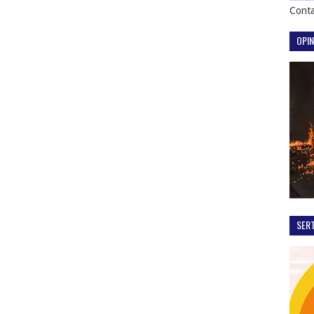
Conta
OPIN
SER