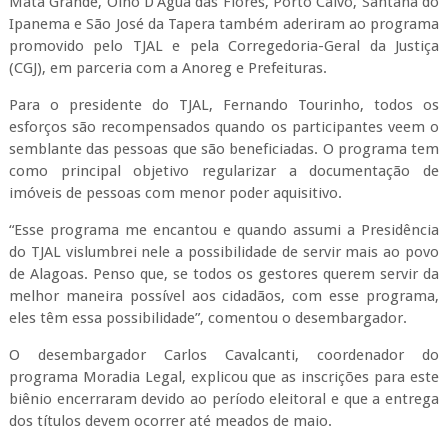
Mata Grande, Olho D’Água das Flores, Porto Calvo, Santana do
Ipanema e São José da Tapera também aderiram ao programa
promovido pelo TJAL e pela Corregedoria-Geral da Justiça
(CGJ), em parceria com a Anoreg e Prefeituras.
Para o presidente do TJAL, Fernando Tourinho, todos os
esforços são recompensados quando os participantes veem o
semblante das pessoas que são beneficiadas. O programa tem
como principal objetivo regularizar a documentação de
imóveis de pessoas com menor poder aquisitivo.
“Esse programa me encantou e quando assumi a Presidência
do TJAL vislumbrei nele a possibilidade de servir mais ao povo
de Alagoas. Penso que, se todos os gestores querem servir da
melhor maneira possível aos cidadãos, com esse programa,
eles têm essa possibilidade”, comentou o desembargador.
O desembargador Carlos Cavalcanti, coordenador do
programa Moradia Legal, explicou que as inscrições para este
biênio encerraram devido ao período eleitoral e que a entrega
dos títulos devem ocorrer até meados de maio.