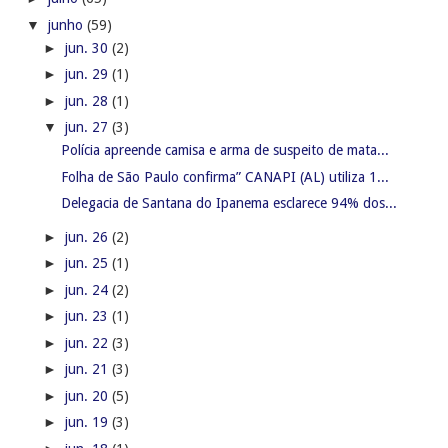
▼
junho
(59)
►
jun. 30
(2)
►
jun. 29
(1)
►
jun. 28
(1)
▼
jun. 27
(3)
Polícia apreende camisa e arma de suspeito de mata...
Folha de São Paulo confirma” CANAPI (AL) utiliza 1...
Delegacia de Santana do Ipanema esclarece 94% dos...
►
jun. 26
(2)
►
jun. 25
(1)
►
jun. 24
(2)
►
jun. 23
(1)
►
jun. 22
(3)
►
jun. 21
(3)
►
jun. 20
(5)
►
jun. 19
(3)