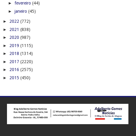
►
fevereiro
(44)
►
janeiro
(45)
►
2022
(772)
►
2021
(838)
►
2020
(987)
►
2019
(1115)
►
2018
(1314)
►
2017
(2220)
►
2016
(2575)
►
2015
(450)