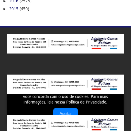
►
2016
(2575)
►
2015
(450)
Este site utiliza cookies para melhorar sua experiência e
fornecer serviços personalizados. Ao continuar a navegar,
você concorda com o uso de cookies. Para mais
informações, leia nossa
Política de Privacidade
.
Aceitar