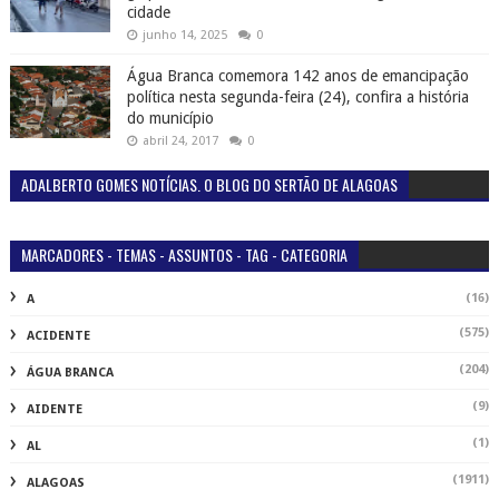
cidade
junho 14, 2025
0
Água Branca comemora 142 anos de emancipação
política nesta segunda-feira (24), confira a história
do município
abril 24, 2017
0
ADALBERTO GOMES NOTÍCIAS. O BLOG DO SERTÃO DE ALAGOAS
MARCADORES - TEMAS - ASSUNTOS - TAG - CATEGORIA
(16)
A
(575)
ACIDENTE
(204)
ÁGUA BRANCA
(9)
AIDENTE
(1)
AL
(1911)
ALAGOAS