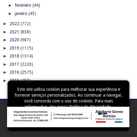
►
fevereiro
(44)
►
janeiro
(45)
►
2022
(772)
►
2021
(838)
►
2020
(987)
►
2019
(1115)
►
2018
(1314)
►
2017
(2220)
►
2016
(2575)
►
2015
(450)
Este site utiliza cookies para melhorar sua experiência e
fornecer serviços personalizados. Ao continuar a navegar,
você concorda com o uso de cookies. Para mais
informações, leia nossa
Política de Privacidade
.
Aceitar