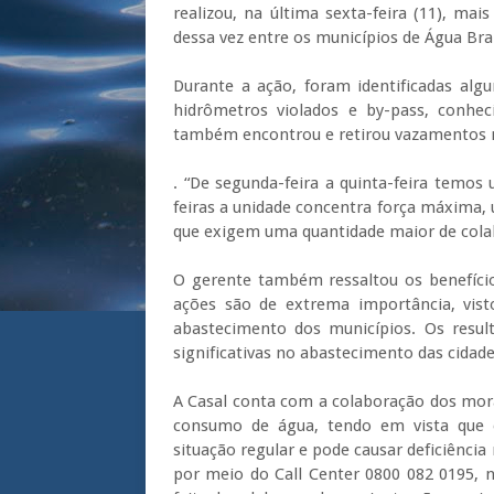
realizou, na última sexta-feira (11), m
dessa vez entre os municípios de Água Br
Durante a ação, foram identificadas algum
hidrômetros violados e by-pass, conhe
também encontrou e retirou vazamentos n
. “De segunda-feira a quinta-feira temos
feiras a unidade concentra força máxima, u
que exigem uma quantidade maior de cola
O gerente também ressaltou os benefício
ações são de extrema importância, vist
abastecimento dos municípios. Os resul
significativas no abastecimento das cidade
A Casal conta com a colaboração dos mor
consumo de água, tendo em vista que o
situação regular e pode causar deficiênci
por meio do Call Center 0800 082 0195, n