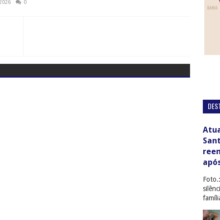
 2026
0
DES
Atua
San
ree
apó
Foto.
silên
famíl