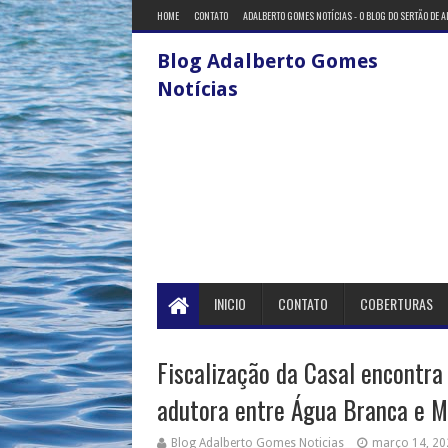
HOME
CONTATO
ADALBERTO GOMES NOTÍCIAS - O BLOG DO SERTÃO DE 
Blog Adalberto Gomes
Notícias
INICIO
CONTATO
COBERTURAS
Fiscalização da Casal encontra
adutora entre Água Branca e 
Blog Adalberto Gomes Noticias
março 14, 20