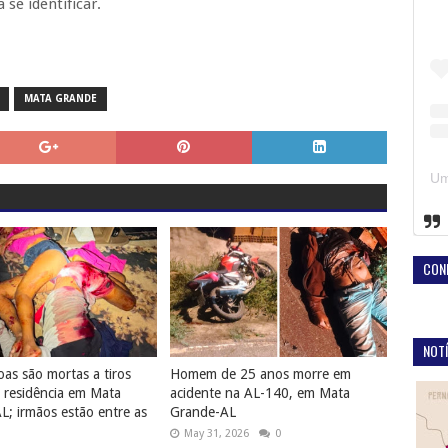
 se identificar.
MATA GRANDE
CON
NOTÍ
oas são mortas a tiros
Homem de 25 anos morre em
 residência em Mata
acidente na AL-140, em Mata
; irmãos estão entre as
Grande-AL
May 31, 2026
0