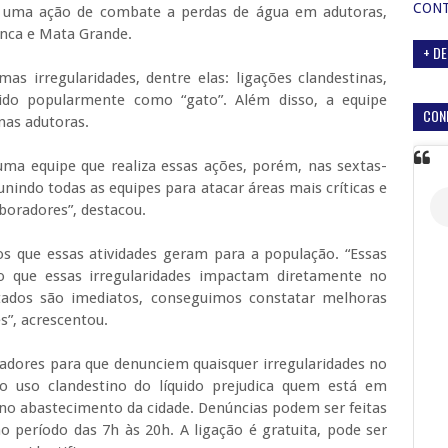
CON
ais uma ação de combate a perdas de água em adutoras,
anca e Mata Grande.
+ DE
as irregularidades, dentre elas: ligações clandestinas,
cido popularmente como “gato”. Além disso, a equipe
CON
as adutoras.
 uma equipe que realiza essas ações, porém, nas sextas-
nindo todas as equipes para atacar áreas mais críticas e
boradores”, destacou.
s que essas atividades geram para a população. “Essas
o que essas irregularidades impactam diretamente no
tados são imediatos, conseguimos constatar melhoras
s”, acrescentou.
adores para que denunciem quaisquer irregularidades no
 uso clandestino do líquido prejudica quem está em
a no abastecimento da cidade. Denúncias podem ser feitas
o período das 7h às 20h. A ligação é gratuita, pode ser