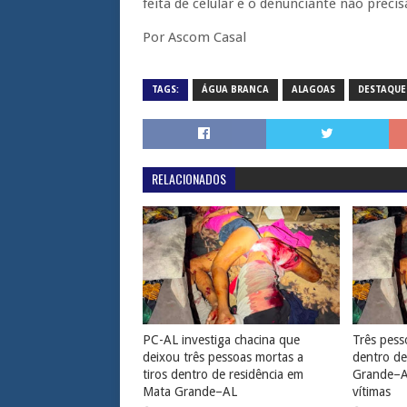
feita de celular e o denunciante não precisa
Por Ascom Casal
TAGS:
ÁGUA BRANCA
ALAGOAS
DESTAQUE
RELACIONADOS
PC-AL investiga chacina que
Três pess
deixou três pessoas mortas a
dentro de
tiros dentro de residência em
Grande–AL
Mata Grande–AL
vítimas