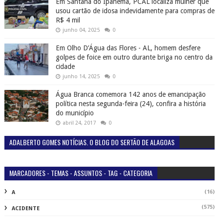
Em Santana do Ipanema, PCAL localiza mulher que
usou cartão de idosa indevidamente para compras de
R$ 4 mil
junho 04, 2025
0
Em Olho D’Água das Flores - AL, homem desfere
golpes de foice em outro durante briga no centro da
cidade
junho 14, 2025
0
Água Branca comemora 142 anos de emancipação
política nesta segunda-feira (24), confira a história
do município
abril 24, 2017
0
ADALBERTO GOMES NOTÍCIAS. O BLOG DO SERTÃO DE ALAGOAS
MARCADORES - TEMAS - ASSUNTOS - TAG - CATEGORIA
(16)
A
(575)
ACIDENTE