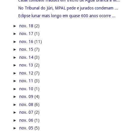
Casal combate fraudes em trecho de Água Branca à M...
No Tribunal do Júri, MPAL pede e jurados condenam ...
Eclipse lunar mais longo em quase 600 anos ocorre ...
►
nov. 18
(2)
►
nov. 17
(1)
►
nov. 16
(11)
►
nov. 15
(7)
►
nov. 14
(3)
►
nov. 13
(2)
►
nov. 12
(7)
►
nov. 11
(3)
►
nov. 10
(1)
►
nov. 09
(4)
►
nov. 08
(6)
►
nov. 07
(2)
►
nov. 06
(1)
►
nov. 05
(5)