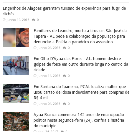
Engenhos de Alagoas garantem turismo de experiência para fugir de
clichês
junho 19, 2016
0
Familiares de Leandro, morto a tiros em São José da
Tapera - AL pede a colaboração da população para
denunciar a Polícia o paradeiro do assassino
junho 04, 2025
0
Em Olho D’Água das Flores - AL, homem desfere
golpes de foice em outro durante briga no centro da
cidade
junho 14, 2025
0
Em Santana do Ipanema, PCAL localiza mulher que
usou cartão de idosa indevidamente para compras de
R$ 4 mil
junho 04, 2025
0
Água Branca comemora 142 anos de emancipação
política nesta segunda-feira (24), confira a história
do município
abril 24, 2017
0