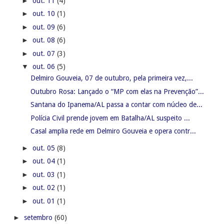
►
out. 11
(4)
►
out. 10
(1)
►
out. 09
(6)
►
out. 08
(6)
►
out. 07
(3)
▼
out. 06
(5)
Delmiro Gouveia, 07 de outubro, pela primeira vez,...
Outubro Rosa: Lançado o “MP com elas na Prevenção”...
Santana do Ipanema/AL passa a contar com núcleo de...
Polícia Civil prende jovem em Batalha/AL suspeito ...
Casal amplia rede em Delmiro Gouveia e opera contr...
►
out. 05
(8)
►
out. 04
(1)
►
out. 03
(1)
►
out. 02
(1)
►
out. 01
(1)
►
setembro
(60)