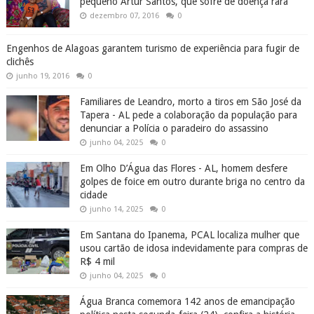
pequeno Artur Santos, que sofre de doença rara
dezembro 07, 2016
0
Engenhos de Alagoas garantem turismo de experiência para fugir de
clichês
junho 19, 2016
0
Familiares de Leandro, morto a tiros em São José da
Tapera - AL pede a colaboração da população para
denunciar a Polícia o paradeiro do assassino
junho 04, 2025
0
Em Olho D’Água das Flores - AL, homem desfere
golpes de foice em outro durante briga no centro da
cidade
junho 14, 2025
0
Em Santana do Ipanema, PCAL localiza mulher que
usou cartão de idosa indevidamente para compras de
R$ 4 mil
junho 04, 2025
0
Água Branca comemora 142 anos de emancipação