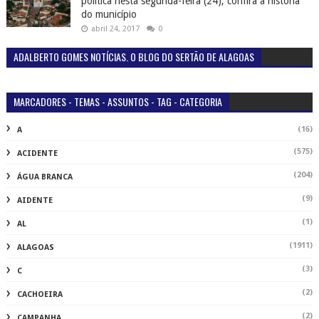
política nesta segunda-feira (24), confira a história
do município
abril 24, 2017
0
ADALBERTO GOMES NOTÍCIAS. O BLOG DO SERTÃO DE ALAGOAS
MARCADORES - TEMAS - ASSUNTOS - TAG - CATEGORIA
(16)
A
(575)
ACIDENTE
(204)
ÁGUA BRANCA
(9)
AIDENTE
(1)
AL
(1911)
ALAGOAS
(3)
C
(2)
CACHOEIRA
(2)
CAMPANHA