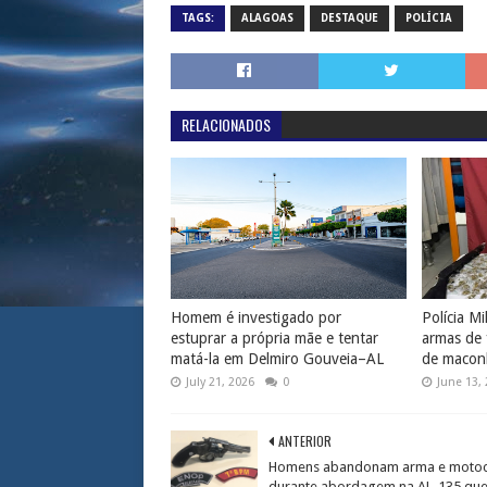
TAGS:
ALAGOAS
DESTAQUE
POLÍCIA
RELACIONADOS
Homem é investigado por
Polícia Mi
estuprar a própria mãe e tentar
armas de 
matá-la em Delmiro Gouveia–AL
de macon
July 21, 2026
0
June 13,
ANTERIOR
Homens abandonam arma e motoci
durante abordagem na AL-135 que 