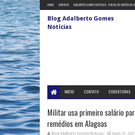
HOME
CONTATO
ADALBERTO GOMES NOTÍCIAS - O BLOG DO SERTÃO DE 
Blog Adalberto Gomes
Notícias
INICIO
CONTATO
COBERTURAS
Militar usa primeiro salário pa
remédios em Alagoas
Blog Adalberto Gomes Noticias
maio 31, 202