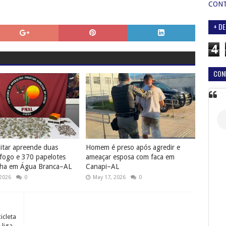
CON
+ DE
4
CON
litar apreende duas
Homem é preso após agredir e
fogo e 370 papelotes
ameaçar esposa com faca em
ha em Água Branca–AL
Canapi–AL
 2026
0
May 17, 2026
0
cleta
liga