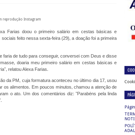
 reprodução Instagram
lexa Farias doou o primeiro salário em cestas básicas e
ociais feito nessa sexta-feira (29), a doação foi a primeira
ue faria de tudo para conseguir, conversei com Deus e disse
masse, doaria meu primeiro salário em cestas básicas e
COOK
a", relatou Alexa Farias.
ção da PM, cuja formatura aconteceu no último dia 17, usou
Cooki
trar os alimentos. Em poucos minutos, chamou a atenção de
ram o ato. Um dos comentários diz: "Parabéns pela linda
PÁG
.
Página
TERM
NOTI
POLÍ
ADAL