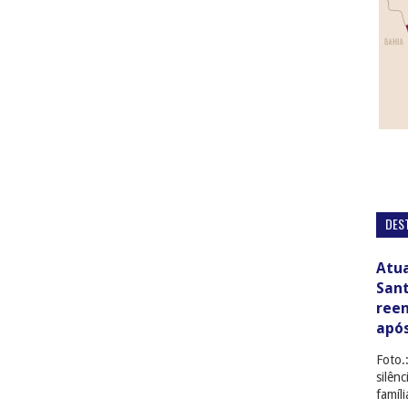
DES
Atua
San
ree
apó
Foto.
silên
famíl