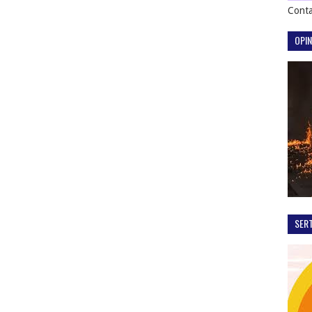
Conta
OPIN
SER