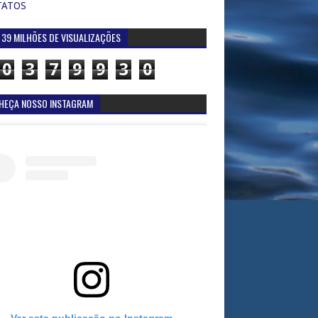
TATOS
 39 MILHÕES DE VISUALIZAÇÕES
0
3
7
9
9
3
0
HEÇA NOSSO INSTAGRAM
Ver esta publicação no Instagram