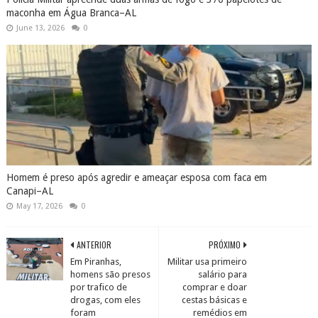
maconha em Água Branca–AL
June 13, 2026
0
Homem é preso após agredir e ameaçar esposa com faca em
Canapi–AL
May 17, 2026
0
ANTERIOR
PRÓXIMO
Em Piranhas,
Militar usa primeiro
homens são presos
salário para
por trafico de
comprar e doar
drogas, com eles
cestas básicas e
foram
remédios em