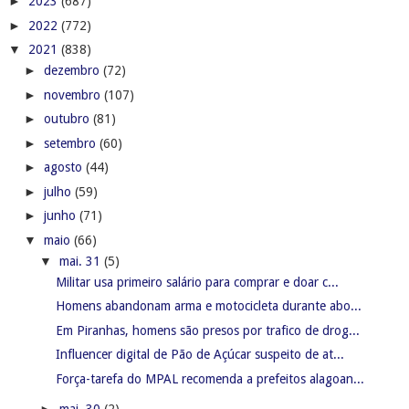
►
2023
(687)
►
2022
(772)
▼
2021
(838)
►
dezembro
(72)
►
novembro
(107)
►
outubro
(81)
►
setembro
(60)
►
agosto
(44)
►
julho
(59)
►
junho
(71)
▼
maio
(66)
▼
mai. 31
(5)
Militar usa primeiro salário para comprar e doar c...
Homens abandonam arma e motocicleta durante abo...
Em Piranhas, homens são presos por trafico de drog...
Influencer digital de Pão de Açúcar suspeito de at...
Força-tarefa do MPAL recomenda a prefeitos alagoan...