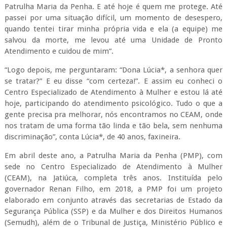
Em abril deste ano, a Patrulha Maria da Penha (PMP), com
sede no Centro Especializado de Atendimento à Mulher
(CEAM), na Jatiúca, completa três anos. Instituída pelo
governador Renan Filho, em 2018, a PMP foi um projeto
elaborado em conjunto através das secretarias de Estado da
Segurança Pública (SSP) e da Mulher e dos Direitos Humanos
(Semudh), além de o Tribunal de Justiça, Ministério Público e
Defensoria Pública de Alagoas. O trabalho desenvolvido pela
PMP consiste na execução e fiscalização das medidas
protetivas concedidas pelo Estado às mulheres vítimas de
violência doméstica.
A secretária da Semudh, Maria Silva, destaca que “a PMP é um
programa fundamental no enfrentamento à violência
doméstica em Alagoas. Através do trabalho desenvolvido, em
conjunto, nós temos certeza de que resgatamos vidas que
seriam perdidas para a violência de gênero. Temos o orgulho
de ter uma das Patrulhas mais atuantes do país, com números
expressivos, que comprovam a eficiência dessa política de
governo”, diz.