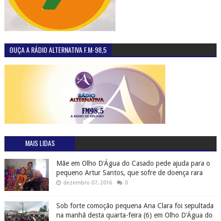
MAIS LIDAS
Mãe em Olho D'Água do Casado pede ajuda para o
pequeno Artur Santos, que sofre de doença rara
dezembro 07, 2016
0
Sob forte comoção pequena Ana Clara foi sepultada
na manhã desta quarta-feira (6) em Olho D'Água do
Casado
julho 06, 2016
0
Prefeitura de Olho D'Água do Casado lança edital
para realização do concurso público com 120 vagas
outubro 20, 2016
5
Maristela Sena Dias é a nova prefeita eleita de
Piranhas
outubro 02, 2016
0
Piranhas é um dos 10 melhores lugares para banho
de água doce no Brasil
julho 21, 2016
0