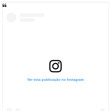
Ver esta publicação no Instagram
Uma publicação partilhada por Blog Adalberto Gomes Noticias (@blogadalbertogomesnoticiass)
CONHEÇA NOSSA PÁGINA NO FACEBOOK
NOTÍCIAS DOS 26 MUNICÍPIOS DO SERTÃO DE ALAGOAS