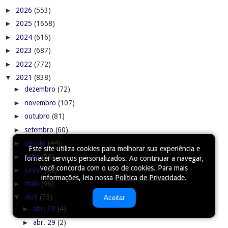
►
agosto
(44)
►
julho
(59)
►
junho
(71)
►
maio
(66)
▼
abril
(73)
►
abr. 30
(4)
►
abr. 29
(2)
►
abr. 27
(2)
►
abr. 26
(2)
►
abr. 25
(3)
►
abr. 24
(1)
►
abr. 23
(3)
Este site utiliza cookies para melhorar sua experiência e
fornecer serviços personalizados. Ao continuar a navegar,
►
abr. 22
(5)
você concorda com o uso de cookies. Para mais
►
abr. 20
(4)
informações, leia nossa
Política de Privacidade
.
►
abr. 19
(2)
Aceitar
►
abr. 18
(1)
►
abr. 17
(2)