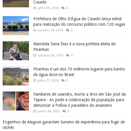
Familiares de Leandro, morto a tiros em São José da
Tapera - AL pede a colaboração da população para
denunciar a Polícia o paradeiro do assassino
junho 04, 2025
0
Engenhos de Alagoas garantem turismo de experiência para fugir de
clichês
junho 19, 2016
0
Em Olho D’Água das Flores - AL, homem desfere
golpes de foice em outro durante briga no centro da
cidade
junho 14, 2025
0
Em Santana do Ipanema, PCAL localiza mulher que
usou cartão de idosa indevidamente para compras de
R$ 4 mil
junho 04, 2025
0
Água Branca comemora 142 anos de emancipação
política nesta segunda-feira (24), confira a história
do município