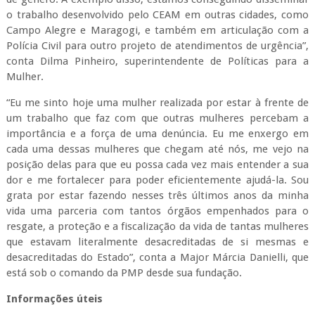
vida uma parceria com tantos órgãos empenhados para o
resgate, a proteção e a fiscalização da vida de tantas mulheres
que estavam literalmente desacreditadas de si mesmas e
desacreditadas do Estado”, conta a Major Márcia Danielli, que
está sob o comando da PMP desde sua fundação.
Informações úteis
As medidas protetivas que direcionam a mulher para ser
assistida pela Patrulha Maria da Penha podem ser solicitadas
em qualquer delegacia, onde a mulher relata a violência sob a
qual foi submetida e realiza a solicitação, no próprio
Ministério Público ou Defensoria Pública, se ela já portar o
boletim de ocorrência, e depois a própria polícia deve enviar o
pedido de proteção imediatamente para o juiz específico que
tem um prazo de 48 horas para atender a
notificação. Segundo a Lei Maria da Penha (Lei 11.340/2006),
as violências domésticas são: a física, a psicológica, a moral, a
sexual e a patrimonial.
A denúncia de violência doméstica e/ou familiar também pode