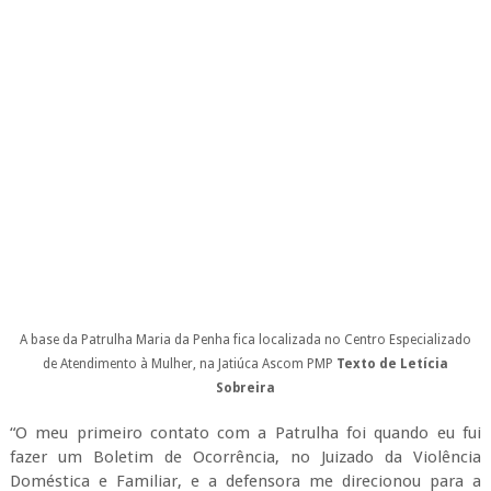
A base da Patrulha Maria da Penha fica localizada no Centro Especializado
de Atendimento à Mulher, na Jatiúca
Ascom PMP
Texto de Letícia
Sobreira
“O meu primeiro contato com a Patrulha foi quando eu fui
fazer um Boletim de Ocorrência, no Juizado da Violência
Doméstica e Familiar, e a defensora me direcionou para a
Patrulha Maria da Penha. E até hoje é quem me protege. Até
passei por uma situação difícil, um momento de desespero,
quando tentei tirar minha própria vida e ela (a equipe) me
salvou da morte, me levou até uma Unidade de Pronto
Atendimento e cuidou de mim”.
“Logo depois, me perguntaram: “Dona Lúcia*, a senhora quer
se tratar?” E eu disse “com certeza!”. E assim eu conheci o
Centro Especializado de Atendimento à Mulher e estou lá até
hoje, participando do atendimento psicológico. Tudo o que a
gente precisa pra melhorar, nós encontramos no CEAM, onde
nos tratam de uma forma tão linda e tão bela, sem nenhuma
discriminação”, conta Lúcia*, de 40 anos, faxineira.