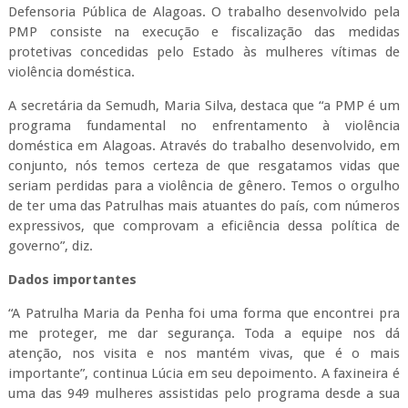
Dados importantes
“A Patrulha Maria da Penha foi uma forma que encontrei pra
me proteger, me dar segurança. Toda a equipe nos dá
atenção, nos visita e nos mantém vivas, que é o mais
importante”, continua Lúcia em seu depoimento. A faxineira é
uma das 949 mulheres assistidas pelo programa desde a sua
criação, que somam mais de 10 mil visitas de fiscalização do
cumprimento de medidas protetivas e 77 prisões de
agressores, além de 168 palestras e capacitações sobre
violência doméstica.
Com funcionamento 24h, a PMP tem atuação em Maceió e
Arapiraca, com planos de uma interiorização ainda maior.
Desde sua criação, nenhuma das mulheres assistidas foi vítima
de feminicídio ou sofreu alguma reincidência de seus
agressores, comprovando a eficácia do seu trabalho. Outro
ponto de destaque, é a parceria da Patrulha com o CEAM,
espaço vinculado à Semudh que disponibiliza atendimento
social, jurídico e psicológico para as mulheres vítimas de