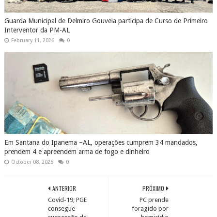
Em Santana do Ipanema –AL, operações cumprem 34 mandados,
prendem 4 e apreendem arma de fogo e dinheiro
October 08, 2025
0
ANTERIOR
PRÓXIMO
Covid-19; PGE
PC prende
consegue
foragido por
suspensão de
homicídio
decreto que
cometido em
permitia abertura
Delmiro Gouveia
de comércio, bar e
restaurante em
Olho D’água das
Flores, Porto de
Pedras e São
Miguel dos
Milagres
COMENTÁRIOS
Nenhum comentário