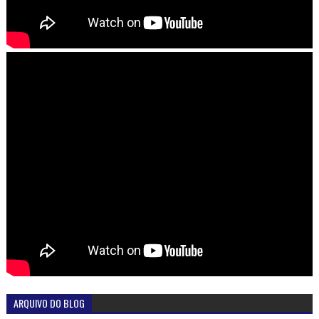
ARQUIVO DO BLOG
►
2026
(553)
►
2025
(1658)
►
2024
(616)
►
2023
(687)
►
2022
(772)
▼
2021
(838)
►
dezembro
(72)
►
novembro
(107)
►
outubro
(81)
►
setembro
(60)