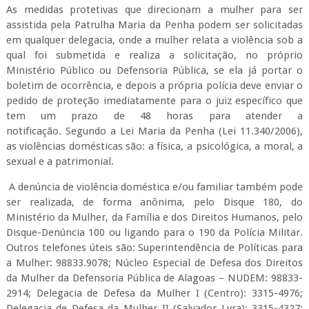
ser realizada, de forma anônima, pelo Disque 180, do
Ministério da Mulher, da Família e dos Direitos Humanos, pelo
Disque-Denúncia 100 ou ligando para o 190 da Polícia Militar.
Outros telefones úteis são: Superintendência de Políticas para
a Mulher: 98833.9078; Núcleo Especial de Defesa dos Direitos
da Mulher da Defensoria Pública de Alagoas – NUDEM: 98833-
2914; Delegacia de Defesa da Mulher I (Centro): 3315-4976;
Delegacia de Defesa da Mulher II (Salvador Lyra): 3315-4327;
Delegacia de Defesa da Mulher III (Arapiraca): 3521-6318;
Juizado de Violência Doméstica e Familiar (Maceió): (82) 9
9982-3059; Comissão da Mulher e Direitos Humanos da
OAB/AL: (82) 99104-7116.
Para quem busca atendimento ou mais informações sobre o
Centro Especializado de Atendimento à Mulher: está localizado
na Rua Dr. Augusto Cardoso, no bairro Jatiúca, em Maceió,
com atendimento ao público das 8h às 17h, e pelo telefone
(82) 3315-1740. Nos casos de acolhimento, está sendo
realizado atendimento psicológico online nas segundas,
quartas e sextas-feiras, das 8h às 17h, através do contato: (82)
988676434, da psicóloga Goretti Jatobá.