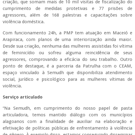
violência.
Serviço articulado
“Na Semudh, em cumprimento do nosso papel de pasta
articuladora, temos mantido diálogo com os municípios
alagoanos com a finalidade de auxiliar na elaboração e
efetivação de políticas públicas de enfrentamento à violência
de gênero. À exemplo disso, estamos conseguindo disseminar
o trabalho desenvolvido pelo CEAM em outras cidades, como
Campo Alegre e Maragogi, e também em articulação com a
Polícia Civil para outro projeto de atendimentos de urgência”,
conta Dilma Pinheiro, superintendente de Políticas para a
Mulher.
“Eu me sinto hoje uma mulher realizada por estar à frente de
um trabalho que faz com que outras mulheres percebam a
importância e a força de uma denúncia. Eu me enxergo em
cada uma dessas mulheres que chegam até nós, me vejo na
posição delas para que eu possa cada vez mais entender a sua
dor e me fortalecer para poder eficientemente ajudá-la. Sou
grata por estar fazendo nesses três últimos anos da minha