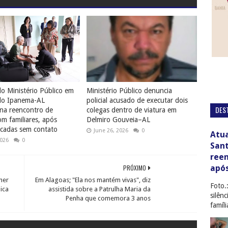
o Ministério Público em
Ministério Público denuncia
do Ipanema-AL
policial acusado de executar dois
DES
na reencontro de
colegas dentro de viatura em
 familiares, após
Delmiro Gouveia–AL
cadas sem contato
June 26, 2026
0
Atua
2026
0
San
ree
apó
PRÓXIMO
her
Em Alagoas; "Ela nos mantém vivas", diz
Foto.
ica
assistida sobre a Patrulha Maria da
silên
Penha que comemora 3 anos
famíl