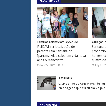
RELACIONADOS
Famílias relembram apoio do
Atuação d
PLID/AL na localização de
Santana 
parentes em Santana do
proporcio
Ipanema-AL e celebram vida nova
homem com
após o reencontro
quatro dé
July 22, 2026
0
July 21, 
ANTERIOR
CISP de Pão de Açúcar prende mul
embriagada que atirou em via públ
COMENTÁRIOS