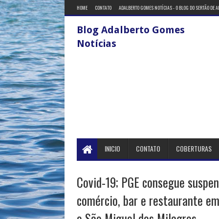
HOME
CONTATO
ADALBERTO GOMES NOTÍCIAS - O BLOG DO SERTÃO DE 
Blog Adalberto Gomes
Notícias
INICIO
CONTATO
COBERTURAS
Covid-19; PGE consegue suspen
comércio, bar e restaurante em
e São Miguel dos Milagres