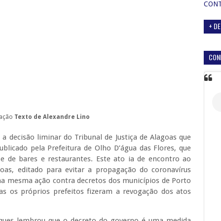
CON
+ DE
CON
ação
Texto de Alexandre Lino
a decisão liminar do Tribunal de Justiça de Alagoas que
ublicado pela Prefeitura de Olho D’água das Flores, que
 e de bares e restaurantes. Este ato ia de encontro ao
oas, editado para evitar a propagação do coronavírus
a mesma ação contra decretos dos municípios de Porto
s os próprios prefeitos fizeram a revogação dos atos
ques lembrou que o decreto do governo é uma medida