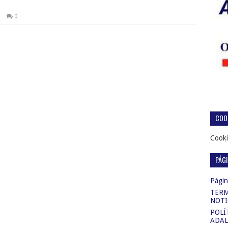
0
COOK
Cooki
PÁG
Página
TERM
NOTI
POLÍ
ADAL