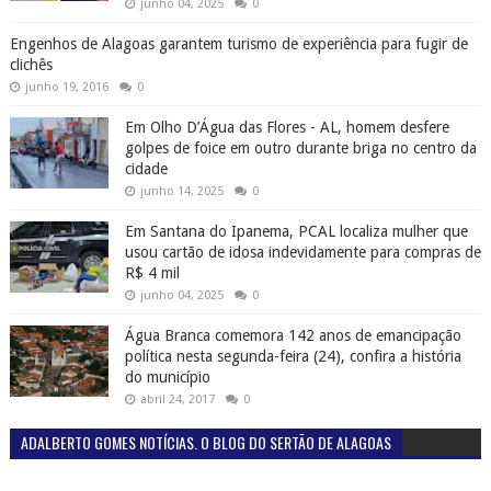
junho 04, 2025
0
Engenhos de Alagoas garantem turismo de experiência para fugir de
clichês
junho 19, 2016
0
Em Olho D’Água das Flores - AL, homem desfere
golpes de foice em outro durante briga no centro da
cidade
junho 14, 2025
0
Em Santana do Ipanema, PCAL localiza mulher que
usou cartão de idosa indevidamente para compras de
R$ 4 mil
junho 04, 2025
0
Água Branca comemora 142 anos de emancipação
política nesta segunda-feira (24), confira a história
do município
abril 24, 2017
0
ADALBERTO GOMES NOTÍCIAS. O BLOG DO SERTÃO DE ALAGOAS