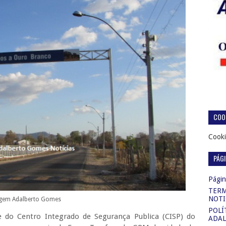
COOK
Cooki
PÁG
Página
TERM
NOTI
gem Adalberto Gomes
POLÍ
e do Centro Integrado de Segurança Publica (CISP) do
ADAL