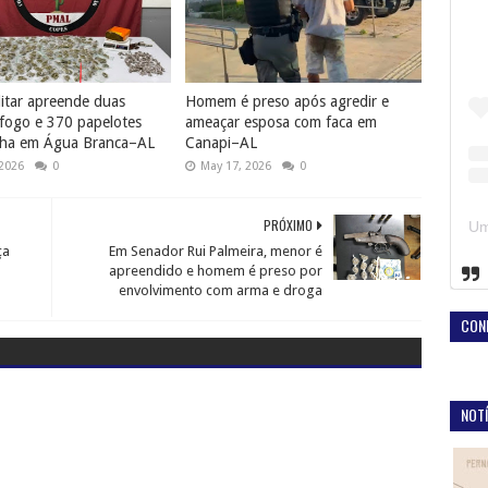
litar apreende duas
Homem é preso após agredir e
fogo e 370 papelotes
ameaçar esposa com faca em
ha em Água Branca–AL
Canapi–AL
 2026
0
May 17, 2026
0
PRÓXIMO
ça
Em Senador Rui Palmeira, menor é
apreendido e homem é preso por
envolvimento com arma e droga
CON
NOTÍ