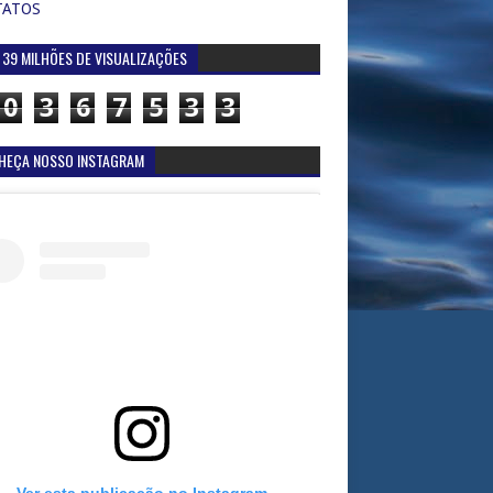
TATOS
 39 MILHÕES DE VISUALIZAÇÕES
0
3
6
7
5
3
3
HEÇA NOSSO INSTAGRAM
Ver esta publicação no Instagram