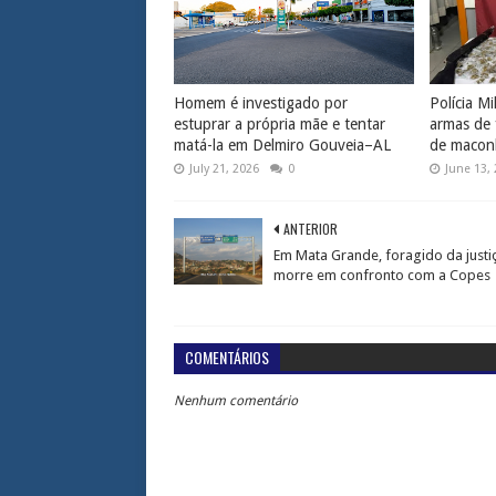
Homem é investigado por
Polícia Mi
estuprar a própria mãe e tentar
armas de 
matá-la em Delmiro Gouveia–AL
de macon
July 21, 2026
0
June 13,
ANTERIOR
Em Mata Grande, foragido da justi
morre em confronto com a Copes
COMENTÁRIOS
Nenhum comentário