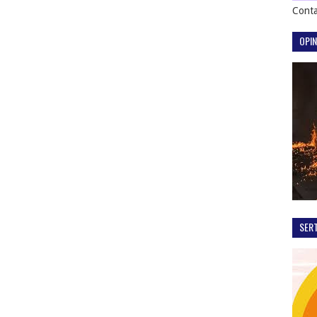
Conta
OPIN
SER