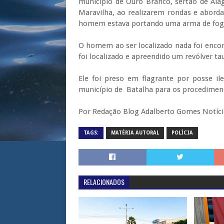
município de Ouro Branco, sertão de Ala
Maravilha, ao realizarem rondas e abord
homem estava portando uma arma de fo
O homem ao ser localizado nada foi encon
foi localizado e apreendido um revólver t
Ele foi preso em flagrante por posse 
município de Batalha para os procediment
Por Redação Blog Adalberto Gomes Notí
TAGS:
MATÉRIA AUTORAL
POLÍCIA
RELACIONADOS