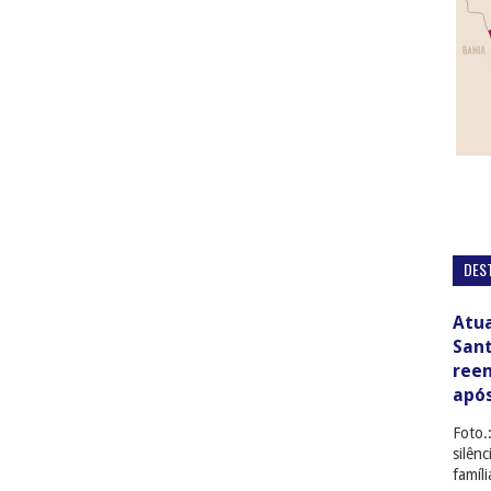
DES
Atua
San
ree
apó
Foto.
silên
famíl