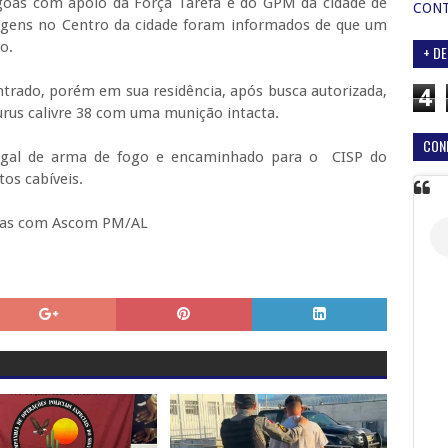
goas com apoio da Força Tarefa e do GPM da cidade de
CON
agens no Centro da cidade foram informados de que um
go.
+ DE
trado, porém em sua residência, após busca autorizada,
4
aurus calivre 38 com uma munição intacta.
CON
ilegal de arma de fogo e encaminhado para o CISP do
os cabíveis.
cias com Ascom PM/AL