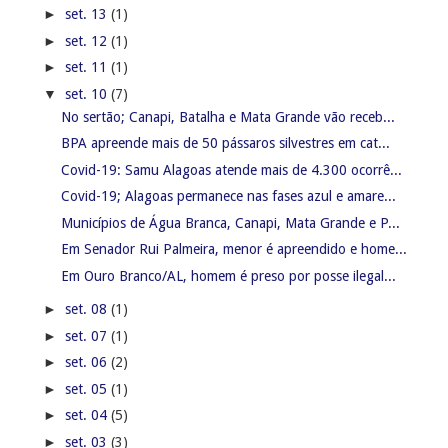
►
set. 13
(1)
►
set. 12
(1)
►
set. 11
(1)
▼
set. 10
(7)
No sertão; Canapi, Batalha e Mata Grande vão receb...
BPA apreende mais de 50 pássaros silvestres em cat...
Covid-19: Samu Alagoas atende mais de 4.300 ocorrê...
Covid-19; Alagoas permanece nas fases azul e amare...
Municípios de Água Branca, Canapi, Mata Grande e P...
Em Senador Rui Palmeira, menor é apreendido e home...
Em Ouro Branco/AL, homem é preso por posse ilegal...
►
set. 08
(1)
►
set. 07
(1)
►
set. 06
(2)
►
set. 05
(1)
►
set. 04
(5)
►
set. 03
(3)