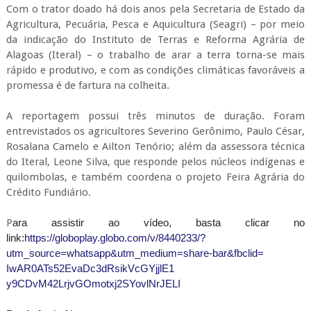
Com o trator doado há dois anos pela Secretaria de Estado da
Agricultura, Pecuária, Pesca e Aquicultura (Seagri) – por meio
da indicação do Instituto de Terras e Reforma Agrária de
Alagoas (Iteral) – o trabalho de arar a terra torna-se mais
rápido e produtivo, e com as condições climáticas favoráveis a
promessa é de fartura na colheita.
A reportagem possui três minutos de duração. Foram
entrevistados os agricultores Severino Gerônimo, Paulo César,
Rosalana Camelo e Ailton Tenório; além da assessora técnica
do Iteral, Leone Silva, que responde pelos núcleos indígenas e
quilombolas, e também coordena o projeto Feira Agrária do
Crédito Fundiário.
P
ara assistir ao vídeo, basta clicar no
link:
https://globoplay.globo.com/v/
8440233/?
utm_source=whatsapp&
utm_medium=share-bar&fbclid=
IwAR0ATs52EvaDc3dRsikVcGYjjlE1
y9CDvM42LrjvGOmotxj2SYovlNrJEL
I