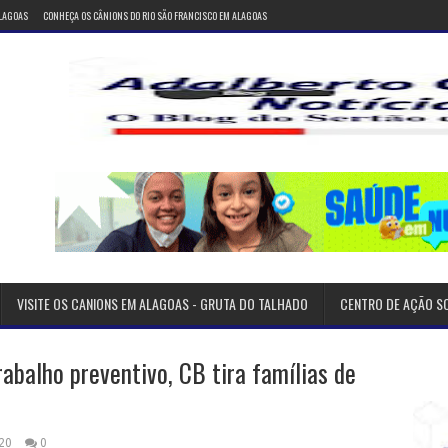
ALAGOAS
CONHEÇA OS CÂNIONS DO RIO SÃO FRANCISCO EM ALAGOAS
VISITE OS CANIONS EM ALAGOAS - GRUTA DO TALHADO
CENTRO DE AÇÃO S
balho preventivo, CB tira famílias de
20
0