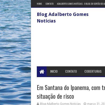
HOME
CONTATO
ADALBERTO GOMES NOTÍCIAS - O BLOG DO SERTÃO DE 
Blog Adalberto Gomes
Notícias
INICIO
CONTATO
COBERTURAS
Em Santana do Ipanema, com tra
situação de risco
Blog Adalberto Gomes Noticias
março 31, 20