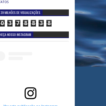
TATOS
 39 MILHÕES DE VISUALIZAÇÕES
0
3
7
8
8
3
8
HEÇA NOSSO INSTAGRAM
Ver esta publicação no Instagram