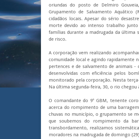
oriundas do posto de Delmiro Gouveia
Grupamento de Salvamento Aquático (M
cidadãos locais. Apesar do sério desastr
morte devido ao intenso trabalho junto
famílias durante a madrugada da última s
de risco.
A corporação vem realizando acompanham
comunidade local e agindo rapidamente no
pertences e de salvamento de animais - 
desenvolvidas com eficiência pelos bom
monitorado pela corporação. Nesta terça-f
Na última segunda-feira, 30, o rio chegou
O comandante do 9º GBM, tenente coron
acerca do rompimento de uma barragem n
chuvas no município, o grupamento se mo
que soubemos do rompimento da barr
transbordamento, realizamos sistemátic
moradores na madrugada de domingo (29) p