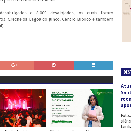
desabrigados e 8.000 desalojados, os quais foram
os, Creche da Lagoa do Junco, Centro Bíblico e também
l).
DES
Atua
San
ree
apó
Foto.
silên
famíl