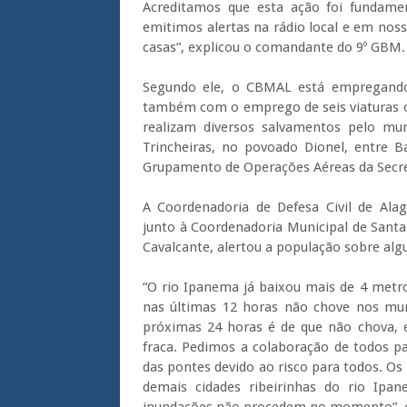
Acreditamos que esta ação foi fundamen
emitimos alertas na rádio local e em noss
casas”, explicou o comandante do 9º GBM.
Segundo ele, o CBMAL está empregando
também com o emprego de seis viaturas op
realizam diversos salvamentos pelo mu
Trincheiras, no povoado Dionel, entre 
Grupamento de Operações Aéreas da Secret
A Coordenadoria de Defesa Civil de Ala
junto à Coordenadoria Municipal de Santa
Cavalcante, alertou a população sobre al
“O rio Ipanema já baixou mais de 4 metr
nas últimas 12 horas não chove nos mun
próximas 24 horas é de que não chova, 
fraca. Pedimos a colaboração de todos
das pontes devido ao risco para todos. Os
demais cidades ribeirinhas do rio Ipan
inundações não procedem no momento”, ex