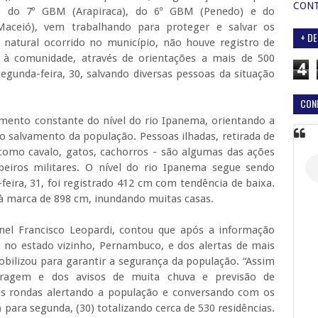
CON
, do 7º GBM (Arapiraca), do 6º GBM (Penedo) e do
aceió), vem trabalhando para proteger e salvar os
+ DE
e natural ocorrido no município, não houve registro de
 à comunidade, através de orientações a mais de 500
4
egunda-feira, 30, salvando diversas pessoas da situação
CON
ento constante do nível do rio Ipanema, orientando a
 salvamento da população. Pessoas ilhadas, retirada de
como cavalo, gatos, cachorros - são algumas das ações
beiros militares. O nível do rio Ipanema segue sendo
eira, 31, foi registrado 412 cm com tendência de baixa.
 à marca de 898 cm, inundando muitas casas.
el Francisco Leopardi, contou que após a informação
o estado vizinho, Pernambuco, e dos alertas de mais
bilizou para garantir a segurança da população. “Assim
agem e dos avisos de muita chuva e previsão de
as rondas alertando a população e conversando com os
ara segunda, (30) totalizando cerca de 530 residências.