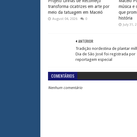
Projeto Linhas de Recomeço
Maceió Po
transforma cicatrizes em arte por
música e 
meio da tatuagem em Maceió
que prome
história
August 04, 2026
0
July 31, 
ANTERIOR
Tradição nordestina de plantar mi
Dia de São José foi registrada por
reportagem especial
COMENTÁRIOS
Nenhum comentário