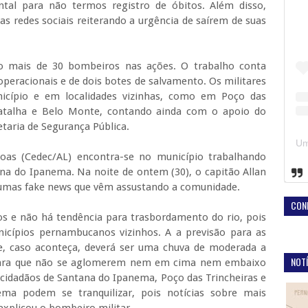
tal para não termos registro de óbitos. Além disso,
as redes sociais reiterando a urgência de saírem de suas
 mais de 30 bombeiros nas ações. O trabalho conta
eracionais e de dois botes de salvamento. Os militares
nicípio e em localidades vizinhas, como em Poço das
Batalha e Belo Monte, contando ainda com o apoio do
aria de Segurança Pública.
goas (Cedec/AL) encontra-se no município trabalhando
na do Ipanema. Na noite de ontem (30), o capitão Allan
gumas fake news que vêm assustando a comunidade.
CON
os e não há tendência para trasbordamento do rio, pois
icípios pernambucanos vizinhos. A a previsão para as
e, caso aconteça, deverá ser uma chuva de moderada a
NOTÍ
 para que não se aglomerem nem em cima nem embaixo
 cidadãos de Santana do Ipanema, Poço das Trincheiras e
ema podem se tranquilizar, pois notícias sobre mais
plicou o bombeiro militar.