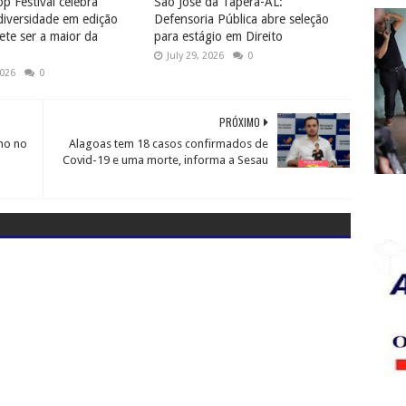
p Festival celebra
São José da Tapera-AL:
diversidade em edição
Defensoria Pública abre seleção
te ser a maior da
para estágio em Direito
July 29, 2026
0
2026
0
PRÓXIMO
lho no
Alagoas tem 18 casos confirmados de
Covid-19 e uma morte, informa a Sesau