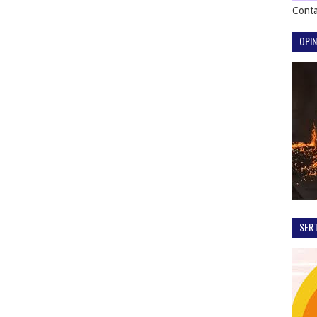
Conta
OPIN
SER