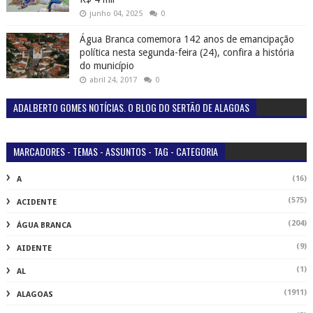
junho 04, 2025
0
Água Branca comemora 142 anos de emancipação
política nesta segunda-feira (24), confira a história
do município
abril 24, 2017
0
ADALBERTO GOMES NOTÍCIAS. O BLOG DO SERTÃO DE ALAGOAS
MARCADORES - TEMAS - ASSUNTOS - TAG - CATEGORIA
(16)
A
(575)
ACIDENTE
(204)
ÁGUA BRANCA
(9)
AIDENTE
(1)
AL
(1911)
ALAGOAS