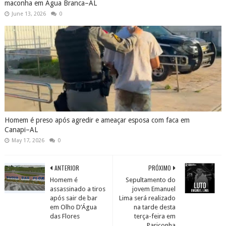
maconha em Água Branca–AL
June 13, 2026
0
Homem é preso após agredir e ameaçar esposa com faca em
Canapi–AL
May 17, 2026
0
ANTERIOR
PRÓXIMO
Homem é
Sepultamento do
assassinado a tiros
jovem Emanuel
após sair de bar
Lima será realizado
em Olho D’Água
na tarde desta
das Flores
terça-feira em
Pariconha