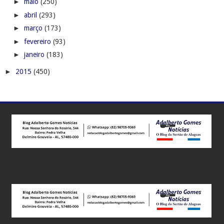
►
maio
(250)
►
abril
(293)
►
março
(173)
►
fevereiro
(93)
►
janeiro
(183)
►
2015
(450)