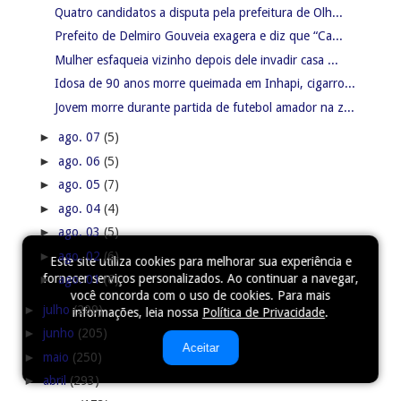
Quatro candidatos a disputa pela prefeitura de Olh...
Prefeito de Delmiro Gouveia exagera e diz que “Ca...
Mulher esfaqueia vizinho depois dele invadir casa ...
Idosa de 90 anos morre queimada em Inhapi, cigarro...
Jovem morre durante partida de futebol amador na z...
►
ago. 07
(5)
►
ago. 06
(5)
►
ago. 05
(7)
►
ago. 04
(4)
►
ago. 03
(5)
►
ago. 02
(6)
Este site utiliza cookies para melhorar sua experiência e
fornecer serviços personalizados. Ao continuar a navegar,
►
ago. 01
(6)
você concorda com o uso de cookies. Para mais
►
julho
(209)
informações, leia nossa
Política de Privacidade
.
►
junho
(205)
Aceitar
►
maio
(250)
►
abril
(293)