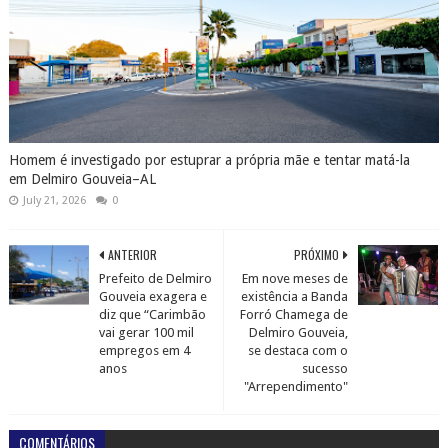
Homem é investigado por estuprar a própria mãe e tentar matá-la
em Delmiro Gouveia–AL
July 21, 2026
0
ANTERIOR
PRÓXIMO
Prefeito de Delmiro
Em nove meses de
Gouveia exagera e
existência a Banda
diz que “Carimbão
Forró Chamega de
vai gerar 100 mil
Delmiro Gouveia,
empregos em 4
se destaca com o
anos
sucesso
"Arrependimento"
COMENTÁRIOS