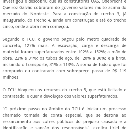
investigou e descobriu que as construtoras OAS, Odebrecht e
Queiroz Galvão cobraram do governo valores muito acima do
mercado do Nordeste. Para a construção do trecho 3, já
inaugurado, do trecho 4, ainda em construção e até do trecho
cinco, onde a obra nem começou.
Segundo o TCU, o governo pagou pelo metro quadrado de
concreto, 127% mais. A escavação, carga e descarga de
material foram superfaturados entre 102% a 152%; a mão de
obra, 22% a 31%; os tubos de aço, de 20% a 36%; e a brita,
incluindo o transporte, 31% a 113%. A soma de tudo o que foi
comprado ou contratado com sobrepreço passa de R$ 119
milhões.
O TCU bloqueou os recursos do trecho 5, que está licitado e
contratado, e quer a devolução dos valores superfaturados.
"O próximo passo no âmbito do TCU é iniciar um processo
chamado tomada de conta especial, que se destina ao
ressarcimento aos cofres públicos do prejuízo causado e a
identificação e sanção dos responsáveis", explica Uriel de