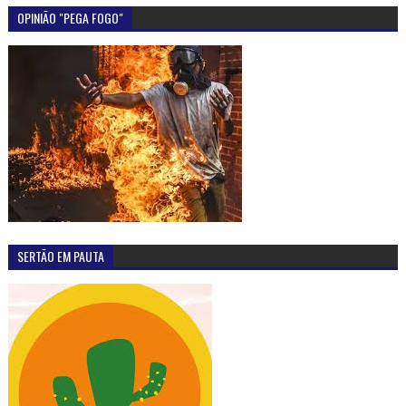
OUÇA A RÁDIO ALTERNATIVA F.M-98,5
MAIS LIDAS
Sob forte comoção pequena Ana Clara foi sepultada
na manhã desta quarta-feira (6) em Olho D'Água do
Casado
julho 06, 2016
0
Prefeitura de Olho D'Água do Casado lança edital
para realização do concurso público com 120 vagas
outubro 20, 2016
5