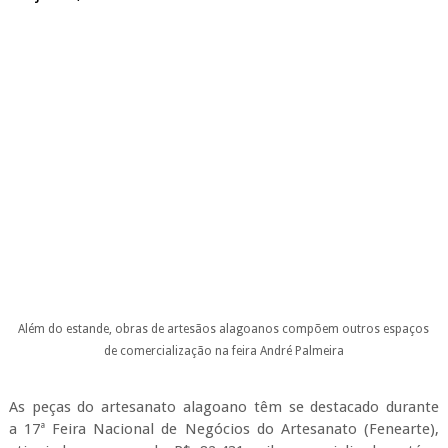
Além do estande, obras de artesãos alagoanos compõem outros espaços
de comercialização na feira
André Palmeira
As peças do artesanato alagoano têm se destacado durante
a 17ª Feira Nacional de Negócios do Artesanato (Fenearte),
atingindo a marca de R$ 82.431 mil comercializados até o
último domingo (10). O evento segue até o dia 17 de julho, no
Centro de Convenções, em Olinda.
Com exposição de produtos como a renda filé, bordados, fibra
da bananeira, amor caseado e esculturas em barro e madeira,
os artesãos comercializam suas peças no estande
disponibilizado pelo Programa do Artesanato Brasileiro (PAB),
coordenado em Alagoas pela Secretaria de Estado do
Desenvolvimento Econômico e Turismo.