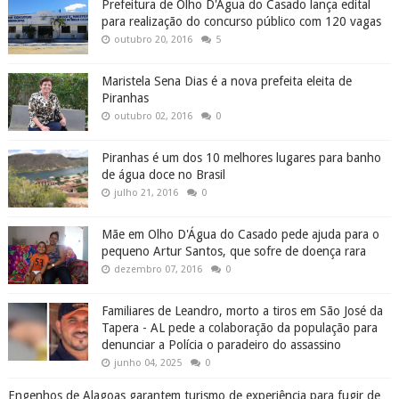
Em Olho D’Água das Flores - AL, homem desfere
golpes de foice em outro durante briga no centro da
cidade
junho 14, 2025
0
Em Santana do Ipanema, PCAL localiza mulher que
usou cartão de idosa indevidamente para compras de
R$ 4 mil
junho 04, 2025
0
Água Branca comemora 142 anos de emancipação
política nesta segunda-feira (24), confira a história
do município
abril 24, 2017
0
ADALBERTO GOMES NOTÍCIAS. O BLOG DO SERTÃO DE ALAGOAS
MARCADORES - TEMAS - ASSUNTOS - TAG - CATEGORIA
(16)
A
(575)