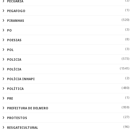
(694)
SAÚDE
(156)
SEGURANÇA
(1)
SER
(1222)
SERTAOEMPALTA
(2)
SERTAOEMPALTAALAGOAS
(1)
SERTAOEMPALTAMATÉRIA AUTORAL
(2)
SOLIDARIEDADE
(1)
TAXAS
(69)
TECNOLOGIA
(1)
TRILHA
(90)
TURISMO
(2)
UFAL
VÍDEOS DO CANAL DO BLOG ADALBERTO GOMES NOTÍCIAS NO YOU TUBE