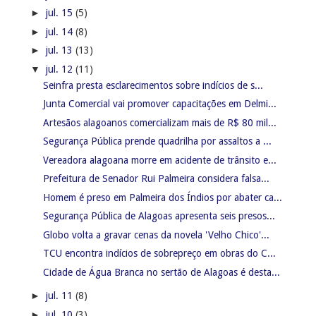
►
jul. 08
(6)
►
jul. 07
(11)
►
jul. 06
(6)
►
jul. 05
(1)
►
jul. 04
(6)
►
jul. 03
(3)
►
jul. 02
(3)
►
jul. 01
(5)
►
junho
(205)
►
maio
(250)
►
abril
(293)
►
março
(173)
►
fevereiro
(93)
►
janeiro
(183)
►
2015
(450)