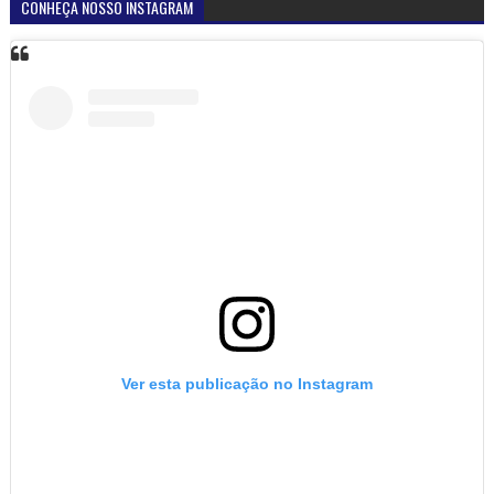
Uma publicação partilhada por Blog Adalberto Gomes Noticias (@blogadalbertogomesnoticiass)
CONHEÇA NOSSA PÁGINA NO FACEBOOK
NOTÍCIAS DOS 26 MUNICÍPIOS DO SERTÃO DE ALAGOAS