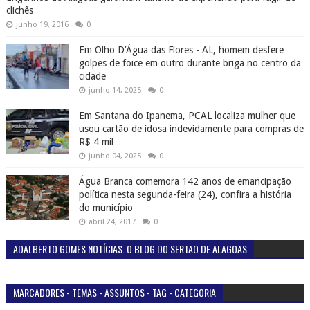
ACIDENTE
(204)
ÁGUA BRANCA
(9)
AIDENTE
(1)
AL
(1911)
ALAGOAS
(3)
C
(2)
CACHOEIRA
(2)
CAMPANHA
(152)
CANAPI
(2)
CANAPI POLÍCIA
(53)
CARNAVAL
(284)
COBERTURAS
(2)
COMPRAS
(5)
CORDEL