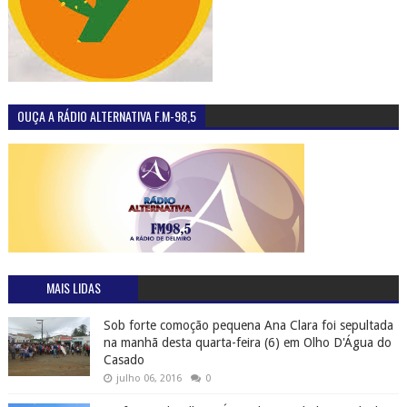
Maristela Sena Dias é a nova prefeita eleita de
Piranhas
outubro 02, 2016
0
Piranhas é um dos 10 melhores lugares para banho
de água doce no Brasil
julho 21, 2016
0
Mãe em Olho D'Água do Casado pede ajuda para o
pequeno Artur Santos, que sofre de doença rara
dezembro 07, 2016
0
Familiares de Leandro, morto a tiros em São José da
Tapera - AL pede a colaboração da população para
denunciar a Polícia o paradeiro do assassino
junho 04, 2025
0
Engenhos de Alagoas garantem turismo de experiência para fugir de
clichês
junho 19, 2016
0