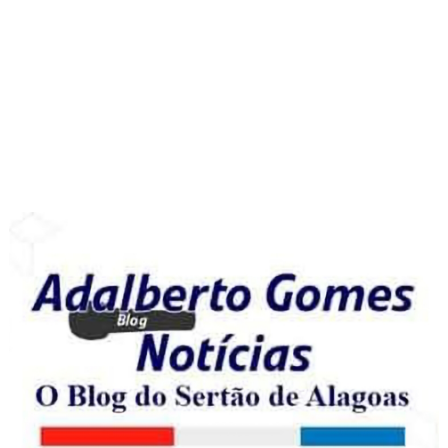
COOKIES DE POLÍTICA DE PRIVACIDADE
Cookie Notice
PÁGINAS
Página inicial
TERMOS DE USO DO BLOG ADALBERTO GOMES NOTICIAS
POLÍTICA DE PRIVACIDADE DO BLOG ADALBERTO GOMES
NOTÍCIAS
CONTATOS
+ DE 39 MILHÕES DE VISUALIZAÇÕES
4
0
3
6
8
5
5
5
CONHEÇA NOSSO INSTAGRAM