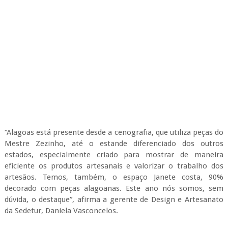
Considerada a maior feira de artesanato da América Latina, a
Fenearte representa, atualmente, uma das principais
oportunidades de divulgação das peças produzidas em
Alagoas. Nesta edição, o número de público no evento já
chegou a 100 mil pessoas.
Com destaque para a produção e comercialização dos
produtos, o encontro promove, ainda, a interação com outros
setores econômicos. Além dos artesãos, participam da feira
fornecedores de matéria-prima utilizada na produção, lojistas,
representantes internacionais e expositores de todos os
estados brasileiros.
Por Blog Adalberto Gomes Noticias com Agência Alagoas
TAGS:
RELACIONADOS