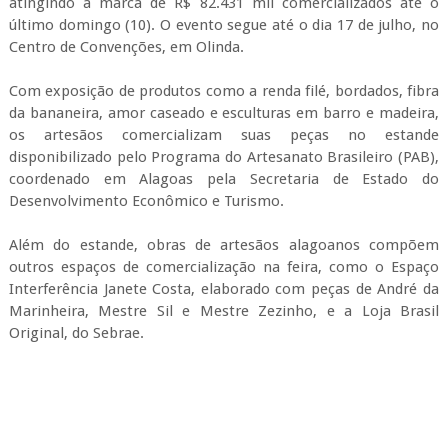
Além do estande, obras de artesãos alagoanos compõem
outros espaços de comercialização na feira, como o Espaço
Interferência Janete Costa, elaborado com peças de André da
Marinheira, Mestre Sil e Mestre Zezinho, e a Loja Brasil
Original, do Sebrae.
“Alagoas está presente desde a cenografia, que utiliza peças do
Mestre Zezinho, até o estande diferenciado dos outros
estados, especialmente criado para mostrar de maneira
eficiente os produtos artesanais e valorizar o trabalho dos
artesãos. Temos, também, o espaço Janete costa, 90%
decorado com peças alagoanas. Este ano nós somos, sem
dúvida, o destaque”, afirma a gerente de Design e Artesanato
da Sedetur, Daniela Vasconcelos.
A Feira