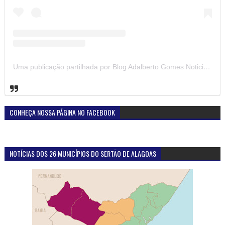
DESTAQUE DA SEMANA
Atuação do Ministério Público em Santana do
Ipanema-AL proporciona reencontro de homem com
familiares, após quatro décadas sem contato
Foto.: MPEAL Foram quatro décadas e meia de silêncio, saudade e
perguntas sem resposta. Uma família inteira conviveu durante anos
com a dor ...