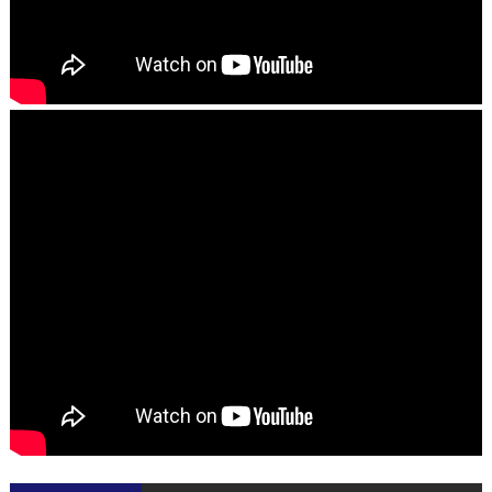
►
2026
(553)
►
2025
(1658)
►
2024
(616)
►
2023
(687)
►
2022
(772)
►
2021
(838)
►
2020
(987)
►
2019
(1115)
►
2018
(1314)
►
2017
(2220)
▼
2016
(2575)
►
dezembro
(207)
►
novembro
(318)
►
outubro
(287)
►
setembro
(168)
►
agosto
(189)
▼
julho
(209)
►
jul. 31
(2)