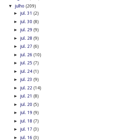
►
jul. 13
(13)
▼
jul. 12
(11)
Seinfra presta esclarecimentos sobre indícios de s...
Junta Comercial vai promover capacitações em Delmi...
Artesãos alagoanos comercializam mais de R$ 80 mil...
Segurança Pública prende quadrilha por assaltos a ...
Vereadora alagoana morre em acidente de trânsito e...
Prefeitura de Senador Rui Palmeira considera falsa...
Homem é preso em Palmeira dos Índios por abater ca...
Segurança Pública de Alagoas apresenta seis presos...
Globo volta a gravar cenas da novela 'Velho Chico'...
TCU encontra indícios de sobrepreço em obras do C...
Cidade de Água Branca no sertão de Alagoas é desta...
►
jul. 11
(8)
►
jul. 10
(3)
►
jul. 09
(10)