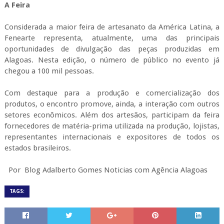
ANTERIOR
PRÓXIMO
Segurança Pública
Junta Comercial vai
prende quadrilha
promover
por assaltos a
capacitações em
banco no Sertão
Delmiro Gouveia
Alagoano
COMENTÁRIOS
Nenhum comentário