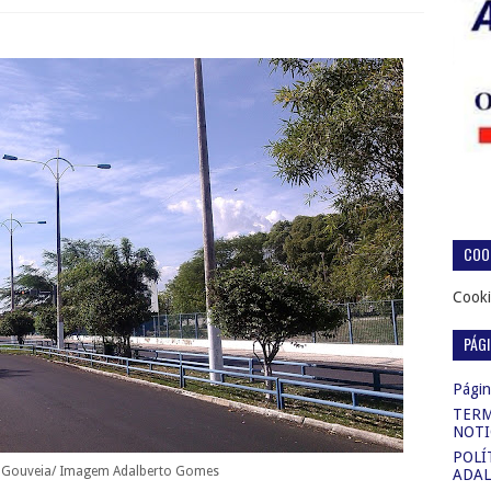
COOK
Cooki
PÁG
Página
TERM
NOTI
POLÍ
o Gouveia/ Imagem Adalberto Gomes
ADAL