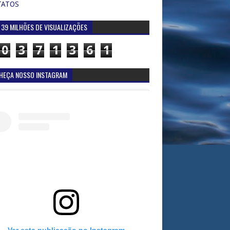
TATOS
 39 MILHÕES DE VISUALIZAÇÕES
0
3
7
1
3
6
1
HEÇA NOSSO INSTAGRAM
Ver esta publicação no Instagram