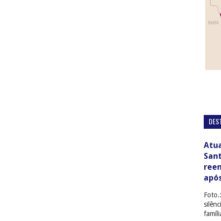
DES
Atua
San
ree
apó
Foto.
silên
famíl