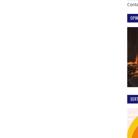
Conta
OPIN
SER