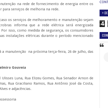
CON
manutenção na rede de fornecimento de energia entre os
ior para serviços de melhoria na rede.
+ DE
 caso os serviços de melhoramento e manutenção sejam
4
trobras informa que a rede elétrica será energizada
Por isso, como medida de segurança, os consumidores
CON
uas instalações elétricas durante o período mencionado
á a manutenção na próxima terça-feira, 26 de julho, das
Delmiro Gouveia
l Ulisses Luna, Rua Elizeu Gomes, Rua Senador Arnon de
Dias, Rua Graciliano Ramos, Rua Antônio José da Costa,
Alves e adjacências.
ssessoria