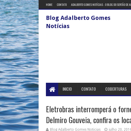
HOME
CONTATO
ADALBERTO GOMES NOTÍCIAS - O BLOG DO SERTÃO DE 
Blog Adalberto Gomes
Notícias
INICIO
CONTATO
COBERTURAS
Eletrobras interromperá o for
Delmiro Gouveia, confira os loc
Blog Adalberto Gomes Noticias
julho 20, 201