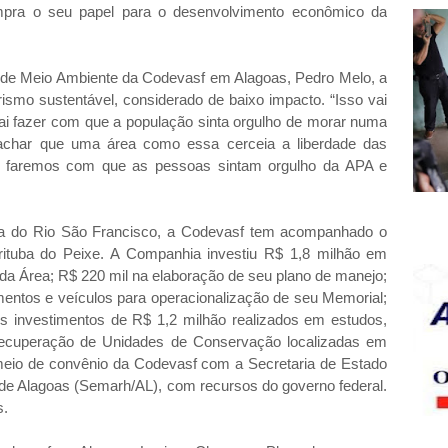
pra o seu papel para o desenvolvimento econômico da
 de Meio Ambiente da Codevasf em Alagoas, Pedro Melo, a
rismo sustentável, considerado de baixo impacto. “Isso vai
ai fazer com que a população sinta orgulho de morar numa
 achar que uma área como essa cerceia a liberdade das
s, faremos com que as pessoas sintam orgulho da APA e
a do Rio São Francisco, a Codevasf tem acompanhado o
ituba do Peixe. A Companhia investiu R$ 1,8 milhão em
da Área; R$ 220 mil na elaboração de seu plano de manejo;
entos e veículos para operacionalização de seu Memorial;
 investimentos de R$ 1,2 milhão realizados em estudos,
 recuperação de Unidades de Conservação localizadas em
meio de convênio da Codevasf com a Secretaria de Estado
de Alagoas (Semarh/AL), com recursos do governo federal.
s.