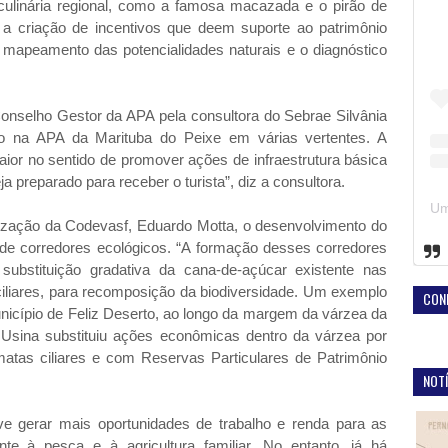
 culinária regional, como a famosa macazada e o pirão de
ê a criação de incentivos que deem suporte ao patrimônio
 de mapeamento das potencialidades naturais e o diagnóstico
onselho Gestor da APA pela consultora do Sebrae Silvânia
o na APA da Marituba do Peixe em várias vertentes. A
aior no sentido de promover ações de infraestrutura básica
a preparado para receber o turista”, diz a consultora.
lização da Codevasf, Eduardo Motta, o desenvolvimento do
 de corredores ecológicos. “A formação desses corredores
substituição gradativa da cana-de-açúcar existente nas
iliares, para recomposição da biodiversidade. Um exemplo
CON
município de Feliz Deserto, ao longo da margem da várzea da
A Usina substituiu ações econômicas dentro da várzea por
tas ciliares e com Reservas Particulares de Patrimônio
NOTÍ
e gerar mais oportunidades de trabalho e renda para as
nte à pesca e à agricultura familiar. No entanto, já há