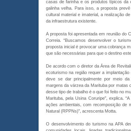
casas de farinha e os produtos típicos da
galinha velha. Para isso, a proposta prev
cultural material e imaterial, a realização
da infraestrutura existente.
A proposta foi apresentada em reunião do C
Correia. “Buscamos desenvolver o turism
proposta inicial é provocar uma cobrança m
que são necessárias para que o destino estej
De acordo com o diretor da Área de Revita
ecoturismo na região requer a implantação
deve se dar principalmente por meio da 
margens da várzea da Marituba por matas c
desse tipo de trabalho é o que foi feito no 
Marituba, pela Usina Coruripe”, explica. “
ações ambientais, com recomposição de ma
Natural (RPPNs)”, acrescenta Motta.
O desenvolvimento do turismo na APA dev
comunidades locais, ligadas tradicionalme