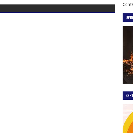
Conta
OPIN
SER