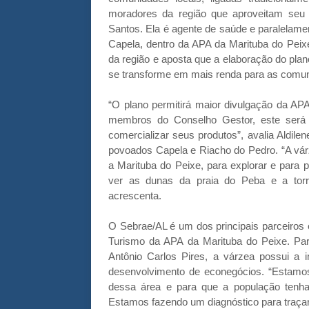
moradores da região que aproveitam seu p
Santos. Ela é agente de saúde e paralelame
Capela, dentro da APA da Marituba do Peixe
da região e aposta que a elaboração do plan
se transforme em mais renda para as comu
“O plano permitirá maior divulgação da AP
membros do Conselho Gestor, este será
comercializar seus produtos”, avalia Aldil
povoados Capela e Riacho do Pedro. “A vár
a Marituba do Peixe, para explorar e para p
ver as dunas da praia do Peba e a torre
acrescenta.
O Sebrae/AL é um dos principais parceiros
Turismo da APA da Marituba do Peixe. Par
Antônio Carlos Pires, a várzea possui a i
desenvolvimento de econegócios. “Estamos
dessa área e para que a população tenha
Estamos fazendo um diagnóstico para traçar