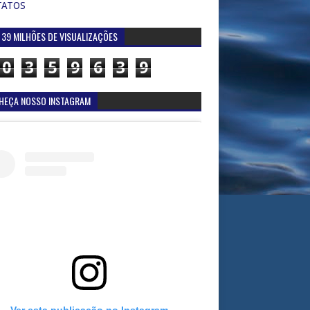
TATOS
 39 MILHÕES DE VISUALIZAÇÕES
0
3
5
9
6
3
9
HEÇA NOSSO INSTAGRAM
Ver esta publicação no Instagram