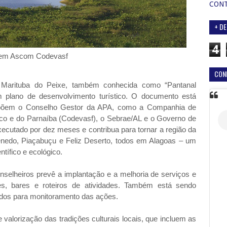
CON
+ DE
4
em Ascom Codevasf
CON
 Marituba do Peixe, também conhecida como “Pantanal
plano de desenvolvimento turístico. O documento está
ompõem o Conselho Gestor da APA, como a Companhia de
co e do Parnaíba (Codevasf), o Sebrae/AL e o Governo de
xecutado por dez meses e contribua para tornar a região da
enedo, Piaçabuçu e Feliz Deserto, todos em Alagoas – um
ntífico e ecológico.
selheiros prevê a implantação e a melhoria de serviços e
tes, bares e roteiros de atividades. Também está sendo
tados para monitoramento das ações.
valorização das tradições culturais locais, que incluem as