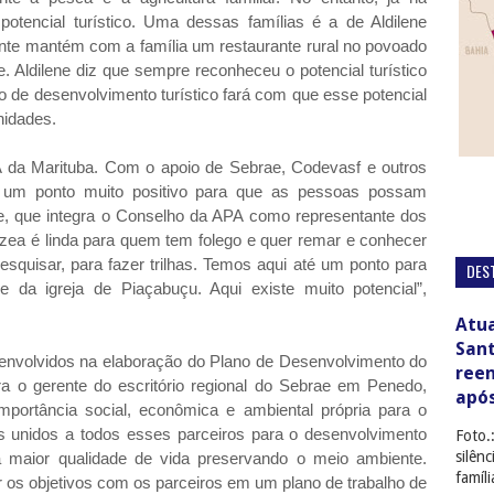
otencial turístico. Uma dessas famílias é a de Aldilene
nte mantém com a família um restaurante rural no povoado
. Aldilene diz que sempre reconheceu o potencial turístico
o de desenvolvimento turístico fará com que esse potencial
nidades.
A da Marituba. Com o apoio de Sebrae, Codevasf e outros
 um ponto muito positivo para que as pessoas possam
ene, que integra o Conselho da APA como representante dos
zea é linda para quem tem folego e quer remar e conhecer
esquisar, para fazer trilhas. Temos aqui até um ponto para
DES
 da igreja de Piaçabuçu. Aqui existe muito potencial”,
Atua
San
 envolvidos na elaboração do Plano de Desenvolvimento do
ree
a o gerente do escritório regional do Sebrae em Penedo,
apó
mportância social, econômica e ambiental própria para o
 unidos a todos esses parceiros para o desenvolvimento
Foto.
silên
 maior qualidade de vida preservando o meio ambiente.
famíl
 os objetivos com os parceiros em um plano de trabalho de