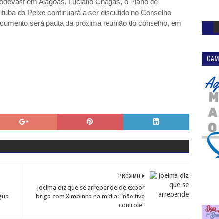
Codevasf em Alagoas, Luciano Chagas, o Plano de
uba do Peixe continuará a ser discutido no Conselho
ocumento será pauta da próxima reunião do conselho, em
CAM
PRÓXIMO
Joelma diz que se arrepende de expor
gua
briga com Ximbinha na mídia: "não tive
controle"