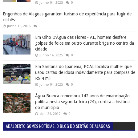
junho 04, 2025
0
Engenhos de Alagoas garantem turismo de experiência para fugir de
clichês
junho 19, 2016
0
Em Olho D’Água das Flores - AL, homem desfere
golpes de foice em outro durante briga no centro da
cidade
junho 14, 2025
0
Em Santana do Ipanema, PCAL localiza mulher que
usou cartão de idosa indevidamente para compras de
R$ 4 mil
junho 04, 2025
0
Água Branca comemora 142 anos de emancipação
política nesta segunda-feira (24), confira a história
do município
abril 24, 2017
0
ADALBERTO GOMES NOTÍCIAS. O BLOG DO SERTÃO DE ALAGOAS