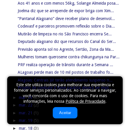
Aos 41 anos e com menos 56kg, Solange Almeida posa...
Joelma diz que se arrepende de expor briga com Xim...
“Pantanal Alagoano” deve receber plano de desenvol...
Codevasf e parceiros promovem reflexão sobre o Dia...
Mutirão de limpeza no rio São Francisco encerra Se...
Deputado alagoano diz que recursos do Canal do Ser...
Previsão aponta sol no Agreste, Sertão, Zona da Ma...
Mulheres tomam querosene contra chikungunya na Par...
PRF realiza operação de trânsito durante a Semana ...
ALagoas perde mais de 10 mil postos de trabalho fo...
Alagoas: Centrais Já! terão atendimento suspenso n...
Este site utiliza cookies para melhorar sua experiência e
Projeto de combate à fome paulista deverá ser impl...
fornecer serviços personalizados. Ao continuar a navegar,
você concorda com o uso de cookies. Para mais
►
mar. 23
(8)
informações, leia nossa
Política de Privacidade
.
►
mar. 22
(2)
►
mar. 21
(1)
Aceitar
►
mar. 19
(5)
►
mar. 18
(3)