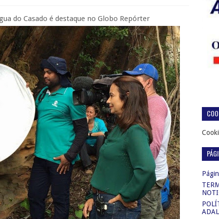
Água do Casado é destaque no Globo Repórter
COOK
Cooki
PÁG
Página
TERM
NOTI
POLÍ
ADAL