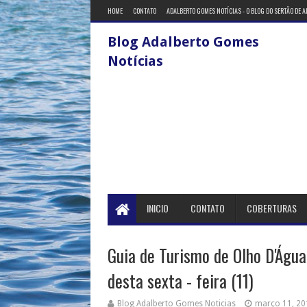
HOME
CONTATO
ADALBERTO GOMES NOTÍCIAS - O BLOG DO SERTÃO DE 
Blog Adalberto Gomes
Notícias
INICIO
CONTATO
COBERTURAS
Guia de Turismo de Olho D'Águ
desta sexta - feira (11)
Blog Adalberto Gomes Noticias
março 11, 20