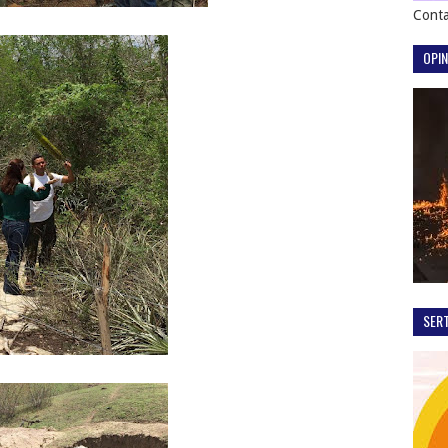
Conta
OPIN
SER