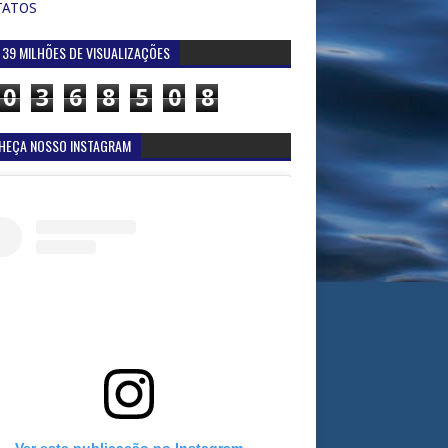
TATOS
 39 MILHÕES DE VISUALIZAÇÕES
0
3
6
8
5
0
8
HEÇA NOSSO INSTAGRAM
Ver esta publicação no Instagram