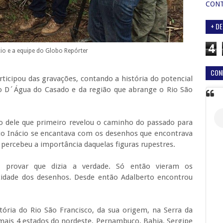
CON
+ DE
4
io e a equipe do Globo Repórter
CON
ticipou das gravações, contando a história do potencial
lho D´Água do Casado e da região que abrange o Rio São
ho dele que primeiro revelou o caminho do passado para
to Inácio se encantava com os desenhos que encontrava
e percebeu a importância daquelas figuras rupestres.
a provar que dizia a verdade. Só então vieram os
cidade dos desenhos. Desde então Adalberto encontrou
tória do Rio São Francisco, da sua origem, na Serra da
mais 4 estados do nordeste, Pernambuco, Bahia, Sergipe