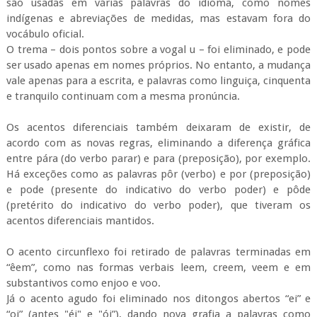
são usadas em várias palavras do idioma, como nomes
indígenas e abreviações de medidas, mas estavam fora do
vocábulo oficial.
O trema – dois pontos sobre a vogal u – foi eliminado, e pode
ser usado apenas em nomes próprios. No entanto, a mudança
vale apenas para a escrita, e palavras como linguiça, cinquenta
e tranquilo continuam com a mesma pronúncia.
Os acentos diferenciais também deixaram de existir, de
acordo com as novas regras, eliminando a diferença gráfica
entre pára (do verbo parar) e para (preposição), por exemplo.
Há exceções como as palavras pôr (verbo) e por (preposição)
e pode (presente do indicativo do verbo poder) e pôde
(pretérito do indicativo do verbo poder), que tiveram os
acentos diferenciais mantidos.
O acento circunflexo foi retirado de palavras terminadas em
“êem”, como nas formas verbais leem, creem, veem e em
substantivos como enjoo e voo.
Já o acento agudo foi eliminado nos ditongos abertos “ei” e
“oi” (antes "éi" e "ói”), dando nova grafia a palavras como