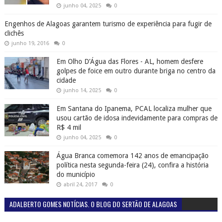
junho 04, 2025
0
Engenhos de Alagoas garantem turismo de experiência para fugir de
clichês
junho 19, 2016
0
Em Olho D’Água das Flores - AL, homem desfere
golpes de foice em outro durante briga no centro da
cidade
junho 14, 2025
0
Em Santana do Ipanema, PCAL localiza mulher que
usou cartão de idosa indevidamente para compras de
R$ 4 mil
junho 04, 2025
0
Água Branca comemora 142 anos de emancipação
política nesta segunda-feira (24), confira a história
do município
abril 24, 2017
0
ADALBERTO GOMES NOTÍCIAS. O BLOG DO SERTÃO DE ALAGOAS