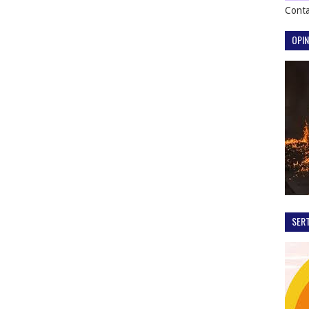
Conta
OPIN
SER