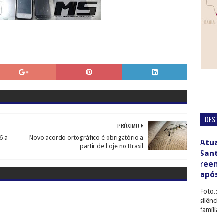
DES
PRÓXIMO
6 a
Novo acordo ortográfico é obrigatório a
Atua
partir de hoje no Brasil
San
ree
apó
Foto.
silên
famíl