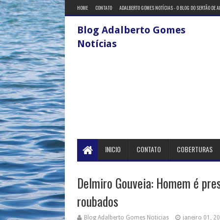
HOME
CONTATO
ADALBERTO GOMES NOTÍCIAS - O BLOG DO SERTÃO DE 
Blog Adalberto Gomes
Notícias
INICIO
CONTATO
COBERTURAS
Delmiro Gouveia: Homem é pres
roubados
Blog Adalberto Gomes Noticias
janeiro 01, 2