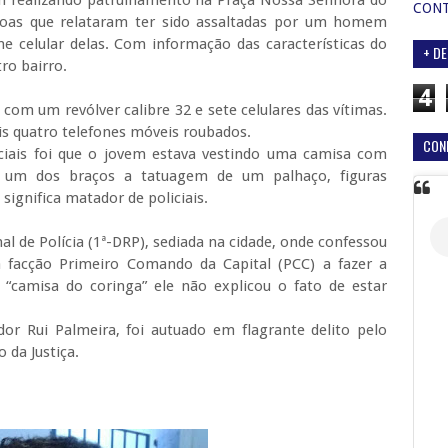
m realizando patrulhamento na Praça Nossa Senhora do
CON
soas que relataram ter sido assaltadas por um homem
e celular delas. Com informação das características do
+ DE
ro bairro.
4
 com um revólver calibre 32 e sete celulares das vítimas.
is quatro telefones móveis roubados.
CON
iais foi que o jovem estava vestindo uma camisa com
 um dos braços a tatuagem de um palhaço, figuras
significa matador de policiais.
al de Polícia (1ª-DRP), sediada na cidade, onde confessou
a facção Primeiro Comando da Capital (PCC) a fazer a
“camisa do coringa” ele não explicou o fato de estar
or Rui Palmeira, foi autuado em flagrante delito pelo
 da Justiça.