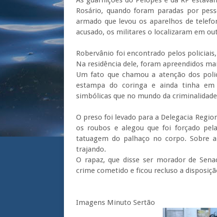
As guarnições do Pelopes e da RP estava
Rosário, quando foram paradas por pes
armado que levou os aparelhos de telefon
acusado, os militares o localizaram em out
Robervânio foi encontrado pelos policiais,
Na residência dele, foram apreendidos ma
Um fato que chamou a atenção dos polic
estampa do coringa e ainda tinha em
simbólicas que no mundo da criminalidade 
O preso foi levado para a Delegacia Region
os roubos e alegou que foi forçado pel
tatuagem do palhaço no corpo. Sobre a 
trajando.
O rapaz, que disse ser morador de Senad
crime cometido e ficou recluso a disposição
Imagens Minuto Sertão