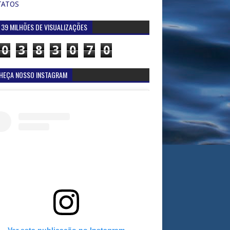
TATOS
 39 MILHÕES DE VISUALIZAÇÕES
0
3
8
3
0
7
0
HEÇA NOSSO INSTAGRAM
Ver esta publicação no Instagram