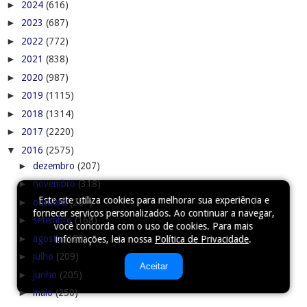
►
2024
(616)
►
2023
(687)
►
2022
(772)
►
2021
(838)
►
2020
(987)
►
2019
(1115)
►
2018
(1314)
►
2017
(2220)
▼
2016
(2575)
►
dezembro
(207)
►
novembro
(318)
Este site utiliza cookies para melhorar sua experiência e
►
outubro
(287)
fornecer serviços personalizados. Ao continuar a navegar,
►
setembro
(168)
você concorda com o uso de cookies. Para mais
►
agosto
(189)
informações, leia nossa
Política de Privacidade
.
►
julho
(209)
Aceitar
►
junho
(205)
►
maio
(250)