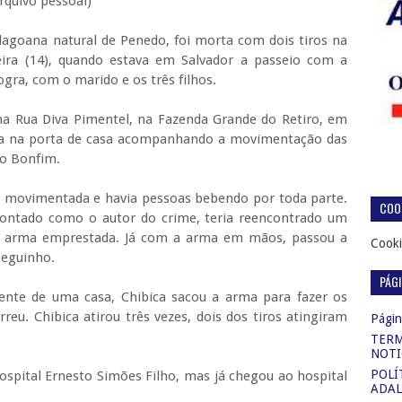
essoal)
lagoana natural de Penedo, foi morta com dois tiros na
eira (14), quando estava em Salvador a passeio com a
ogra, com o marido e os três filhos.
a Rua Diva Pimentel, na Fazenda Grande do Retiro, em
ava na porta de casa acompanhando a movimentação das
o Bonfim.
 movimentada e havia pessoas bebendo por toda parte.
COOK
ontado como o autor do crime, teria reencontrado um
a arma emprestada. Já com a arma em mãos, passou a
Cooki
Neguinho.
PÁG
ente de uma casa,
Chibica
sacou a arma para fazer os
orreu.
Chibica
atirou três vezes, dois dos tiros atingiram
Página
TERM
NOTI
POLÍ
Hospital Ernesto Simões Filho, mas já chegou ao hospital
ADAL