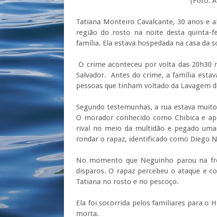
(Foto: Arquivo p
Tatiana Monteiro Cavalcante, 30 anos e a
região do rosto na noite desta quinta-f
família. Ela estava hospedada na casa da s
O crime aconteceu por volta das
20h30
n
Salvador. Antes do crime, a família est
pessoas que tinham voltado da Lavagem d
Segundo testemunhas, a rua estava muito
O morador conhecido como
Chibica
e ap
rival no meio da multidão e pegado um
rondar o rapaz, identificado como Diego 
No momento que Neguinho parou na fr
disparos. O rapaz percebeu o ataque e c
Tatiana no rosto e no pescoço.
Ela foi socorrida pelos familiares para o 
morta.