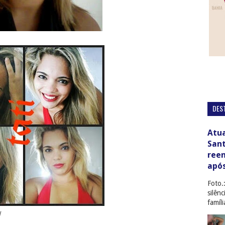
DES
Atua
San
ree
apó
Foto.
silên
famíl
l