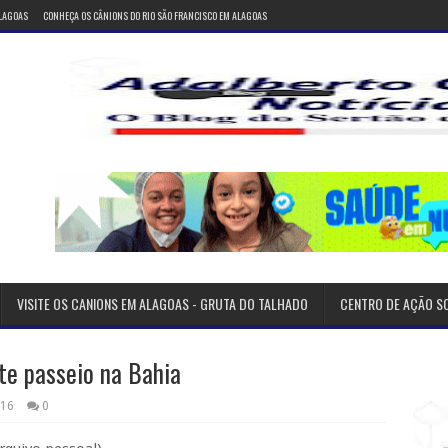
ALAGOAS
CONHEÇA OS CÂNIONS DO RIO SÃO FRANCISCO EM ALAGOAS
VISITE OS CANIONS EM ALAGOAS - GRUTA DO TALHADO
CENTRO DE AÇÃO S
te passeio na Bahia
016
0